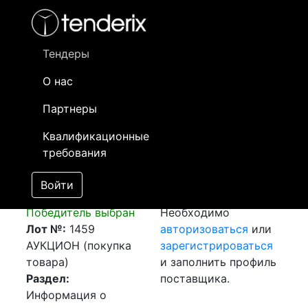
Фильтр
- активный лот
- Завершенный лот
- Закрытый
- сохраненный лот (не опубликован)
Тендеры
О нас
Номер лота
▲
▼
Заказчик
Да
Партнеры
Перевозка
Информация о
26
Квалификационные
(г.Кирххундем,
заказчике доступна
требования
Германия - г.
только
Шымкент, РК)
зарегистрированным
Войти
[Завершен]
поставщикам!
Победитель выбран
Необходимо
Лот №:
1459
авторизоваться
или
АУКЦИОН (покупка
зарегистрироваться
товара)
и заполнить профиль
Раздел:
поставщика.
Информация о