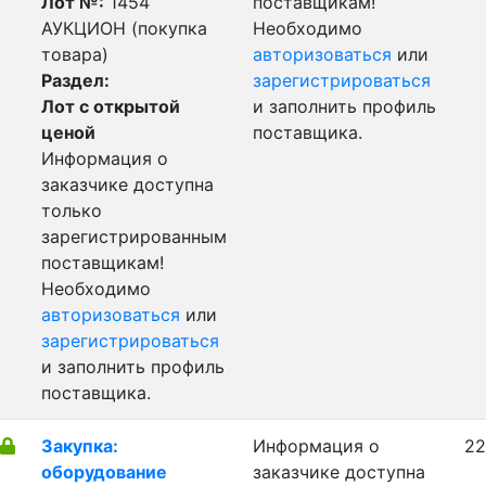
Лот №:
1454
поставщикам!
АУКЦИОН (покупка
Необходимо
товара)
авторизоваться
или
Раздел:
зарегистрироваться
Лот с открытой
и заполнить профиль
ценой
поставщика.
Информация о
заказчике доступна
только
зарегистрированным
поставщикам!
Необходимо
авторизоваться
или
зарегистрироваться
и заполнить профиль
поставщика.
Закупка:
Информация о
22
оборудование
заказчике доступна