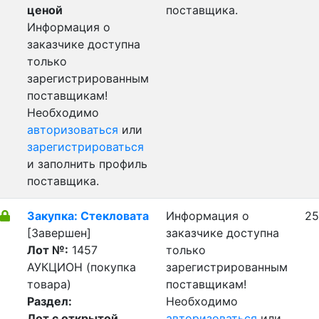
ценой
поставщика.
Информация о
заказчике доступна
только
зарегистрированным
поставщикам!
Необходимо
авторизоваться
или
зарегистрироваться
и заполнить профиль
поставщика.
Закупка: Стекловата
Информация о
25
[Завершен]
заказчике доступна
Лот №:
1457
только
АУКЦИОН (покупка
зарегистрированным
товара)
поставщикам!
Раздел:
Необходимо
Лот с открытой
авторизоваться
или