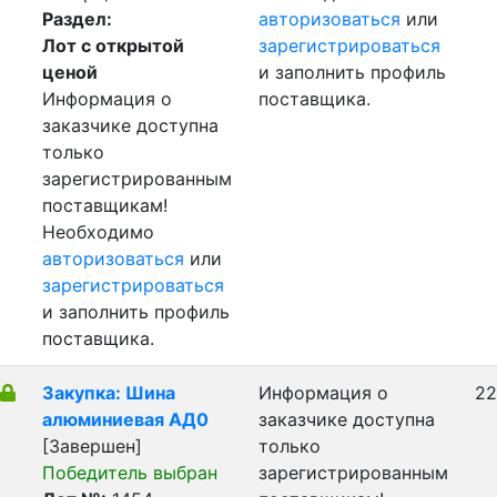
Раздел:
авторизоваться
или
Лот с открытой
зарегистрироваться
ценой
и заполнить профиль
Информация о
поставщика.
заказчике доступна
только
зарегистрированным
поставщикам!
Необходимо
авторизоваться
или
зарегистрироваться
и заполнить профиль
поставщика.
Закупка: Шина
Информация о
22
алюминиевая АД0
заказчике доступна
[Завершен]
только
Победитель выбран
зарегистрированным