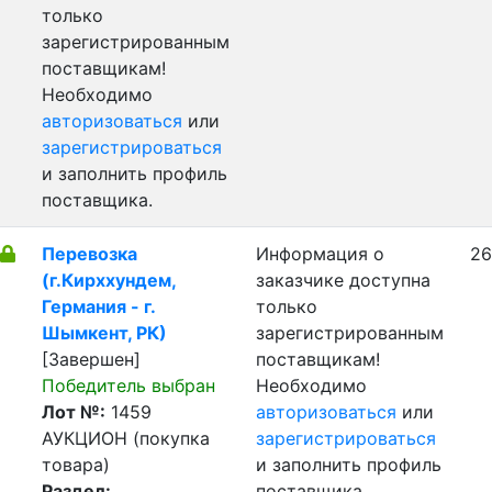
только
зарегистрированным
поставщикам!
Необходимо
авторизоваться
или
зарегистрироваться
и заполнить профиль
поставщика.
Перевозка
Информация о
26
(г.Кирххундем,
заказчике доступна
Германия - г.
только
Шымкент, РК)
зарегистрированным
[Завершен]
поставщикам!
Победитель выбран
Необходимо
Лот №:
1459
авторизоваться
или
АУКЦИОН (покупка
зарегистрироваться
товара)
и заполнить профиль
Раздел:
поставщика.