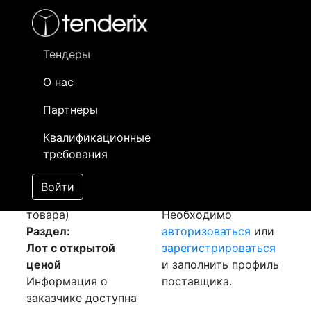
Фильтр
- активный лот
- Завершенный лот
- Закрытый
- сохраненный лот (не опубликован)
Тендеры
О нас
Номер лота
▲
▼
Заказчик
Да
Партнеры
Закупка: Балка
Информация о
28
Квалификационные
двутавровая
заказчике доступна
требования
[Завершен]
только
Лот №:
1461
зарегистрированным
Войти
АУКЦИОН (покупка
поставщикам!
товара)
Необходимо
Раздел:
авторизоваться
или
Лот с открытой
зарегистрироваться
ценой
и заполнить профиль
Информация о
поставщика.
заказчике доступна