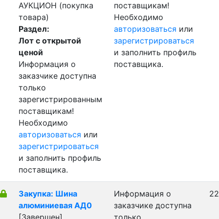
АУКЦИОН (покупка
поставщикам!
товара)
Необходимо
Раздел:
авторизоваться
или
Лот с открытой
зарегистрироваться
ценой
и заполнить профиль
Информация о
поставщика.
заказчике доступна
только
зарегистрированным
поставщикам!
Необходимо
авторизоваться
или
зарегистрироваться
и заполнить профиль
поставщика.
Закупка: Шина
Информация о
22
алюминиевая АД0
заказчике доступна
[Завершен]
только