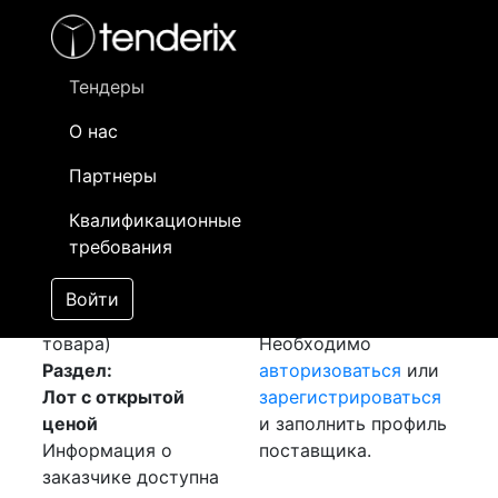
Фильтр
- активный лот
- Завершенный лот
- Закрытый
- сохраненный лот (не опубликован)
Тендеры
О нас
Номер лота
▲
▼
Заказчик
Да
Партнеры
Закупка: Кабель
Информация о
30
Квалификационные
ААБл
[Завершен]
заказчике доступна
требования
Победитель выбран
только
Лот №:
1371
зарегистрированным
Войти
АУКЦИОН (покупка
поставщикам!
товара)
Необходимо
Раздел:
авторизоваться
или
Лот с открытой
зарегистрироваться
ценой
и заполнить профиль
Информация о
поставщика.
заказчике доступна