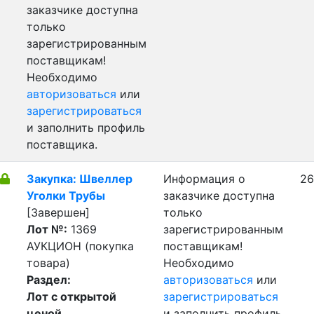
заказчике доступна
только
зарегистрированным
поставщикам!
Необходимо
авторизоваться
или
зарегистрироваться
и заполнить профиль
поставщика.
Закупка: Швеллер
Информация о
26
Уголки Трубы
заказчике доступна
[Завершен]
только
Лот №:
1369
зарегистрированным
АУКЦИОН (покупка
поставщикам!
товара)
Необходимо
Раздел:
авторизоваться
или
Лот с открытой
зарегистрироваться
ценой
и заполнить профиль