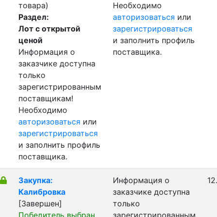
товара)
Необходимо
Раздел:
авторизоваться
или
Лот с открытой
зарегистрироваться
ценой
и заполнить профиль
Информация о
поставщика.
заказчике доступна
только
зарегистрированным
поставщикам!
Необходимо
авторизоваться
или
зарегистрироваться
и заполнить профиль
поставщика.
Закупка:
Информация о
12
Калибровка
заказчике доступна
[Завершен]
только
Победитель выбран
зарегистрированным