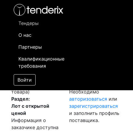
Фильтр
- активный лот
- Завершенный лот
- Закрытый
- сохраненный лот (не опубликован)
Тендеры
О нас
Номер лота
▲
▼
Заказчик
Да
Партнеры
Закупка: Кабель
Информация о
16
Квалификационные
силовой
[Завершен]
заказчике доступна
требования
Победитель выбран
только
Лот №:
1362
зарегистрированным
Войти
АУКЦИОН (покупка
поставщикам!
товара)
Необходимо
Раздел:
авторизоваться
или
Лот с открытой
зарегистрироваться
ценой
и заполнить профиль
Информация о
поставщика.
заказчике доступна