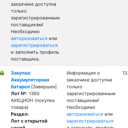
заказчике доступна
только
зарегистрированным
поставщикам!
Необходимо
авторизоваться
или
зарегистрироваться
и заполнить профиль
поставщика.
Закупка:
Информация о
13
Аккумуляторная
заказчике доступна
батарея
[Завершен]
только
Лот №:
1360
зарегистрированным
АУКЦИОН (покупка
поставщикам!
товара)
Необходимо
Раздел:
авторизоваться
или
Лот с открытой
зарегистрироваться
ценой
и заполнить профиль