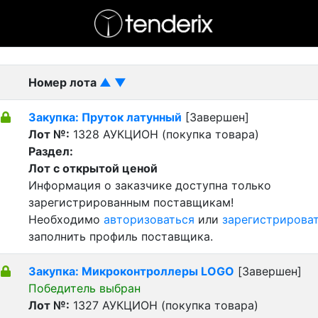
- активный лот
- Завершенный лот
- Закрытый
Номер лота
▲
▼
Закупка: Пруток латунный
[Завершен]
Лот №:
1328
АУКЦИОН (покупка товара)
Раздел:
Лот с открытой ценой
Информация о заказчике доступна только
зарегистрированным поставщикам!
Необходимо
авторизоваться
или
зарегистрирова
заполнить профиль поставщика.
Закупка: Микроконтроллеры LOGO
[Завершен]
Победитель выбран
Лот №:
1327
АУКЦИОН (покупка товара)