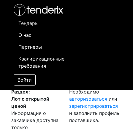
Фильтр
- активный лот
- Завершенный лот
- Закрытый
- сохраненный лот (не опубликован)
Тендеры
О нас
Номер лота
▲
▼
Заказчик
Да
Партнеры
Закупка: Арматура
Информация о
18
Квалификационные
А3
[Завершен]
заказчике доступна
требования
Лот №:
1304
только
АУКЦИОН (покупка
зарегистрированным
Войти
товара)
поставщикам!
Раздел:
Необходимо
Лот с открытой
авторизоваться
или
ценой
зарегистрироваться
Информация о
и заполнить профиль
заказчике доступна
поставщика.
только