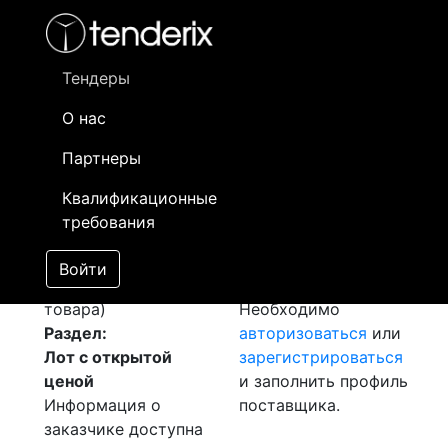
Фильтр
- активный лот
- Завершенный лот
- Закрытый
- сохраненный лот (не опубликован)
Тендеры
О нас
Номер лота
▲
▼
Заказчик
Д
Партнеры
Закупка: Листы
Информация о
0
Квалификационные
[Завершен]
заказчике доступна
требования
Победитель выбран
только
Лот №:
1264
зарегистрированным
Войти
АУКЦИОН (покупка
поставщикам!
товара)
Необходимо
Раздел:
авторизоваться
или
Лот с открытой
зарегистрироваться
ценой
и заполнить профиль
Информация о
поставщика.
заказчике доступна