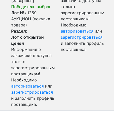
[Завершен]
заказчике доступна
Победитель выбран
только
Лот №:
1259
зарегистрированным
АУКЦИОН (покупка
поставщикам!
товара)
Необходимо
Раздел:
авторизоваться
или
Лот с открытой
зарегистрироваться
ценой
и заполнить профиль
Информация о
поставщика.
заказчике доступна
только
зарегистрированным
поставщикам!
Необходимо
авторизоваться
или
зарегистрироваться
и заполнить профиль
поставщика.