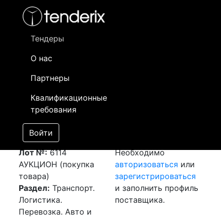
Фильтр
- активный лот
- Завершенный лот
- Закрытый
- сохраненный лот (не опубликован)
Тендеры
О нас
Номер лота
▲
▼
Заказчик
Да
Партнеры
Закупка: Перевозка
Информация о
11
Квалификационные
г.Петропавловск
заказчике доступна
требования
(РК) - г.Уральск (РК)
только
[Завершен]
зарегистрированным
Войти
Победитель выбран
поставщикам!
Лот №:
6114
Необходимо
АУКЦИОН (покупка
авторизоваться
или
товара)
зарегистрироваться
Раздел:
Транспорт.
и заполнить профиль
Логистика.
поставщика.
Перевозка. Авто и