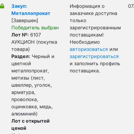
Закуп:
Информация о
07
Металлопрокат
заказчике доступна
[Завершен]
только
Победитель выбран
зарегистрированным
Лот №:
6107
поставщикам!
АУКЦИОН (покупка
Необходимо
товара)
авторизоваться
или
Раздел:
Черный и
зарегистрироваться
цветной
и заполнить профиль
металлопрокат,
поставщика.
метизы (лист,
швеллер, уголок,
арматура,
проволока,
оцинковка, медь,
алюминий)
Лот с открытой
ценой