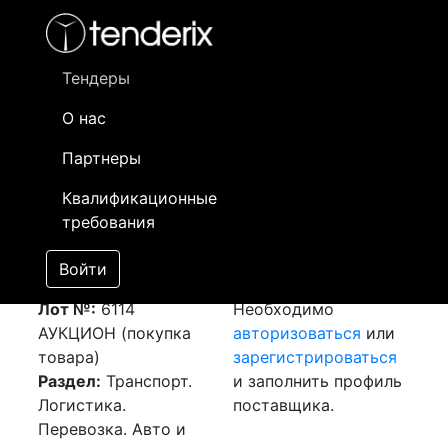
Фильтр
- активный лот
- Завершенный лот
- Закрытый
- сохраненный лот (не опубликован)
Тендеры
О нас
Номер лота
▲
▼
Заказчик
Да
Партнеры
Закупка: Перевозка
Информация о
11
Квалификационные
г.Петропавловск
заказчике доступна
требования
(РК) - г.Уральск (РК)
только
[Завершен]
зарегистрированным
Войти
Победитель выбран
поставщикам!
Лот №:
6114
Необходимо
АУКЦИОН (покупка
авторизоваться
или
товара)
зарегистрироваться
Раздел:
Транспорт.
и заполнить профиль
Логистика.
поставщика.
Перевозка. Авто и