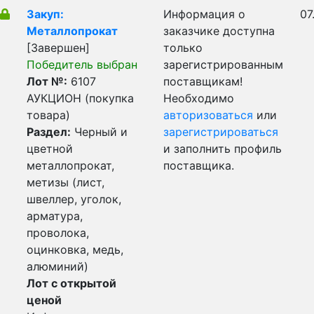
Закуп:
Информация о
07
Металлопрокат
заказчике доступна
[Завершен]
только
Победитель выбран
зарегистрированным
Лот №:
6107
поставщикам!
АУКЦИОН (покупка
Необходимо
товара)
авторизоваться
или
Раздел:
Черный и
зарегистрироваться
цветной
и заполнить профиль
металлопрокат,
поставщика.
метизы (лист,
швеллер, уголок,
арматура,
проволока,
оцинковка, медь,
алюминий)
Лот с открытой
ценой