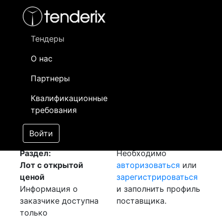
Фильтр
- активный лот
- Завершенный лот
- Закрытый
- сохраненный лот (не опубликован)
Тендеры
О нас
Номер лота
▲
▼
Заказчик
Д
Партнеры
Закупка: Листы
Информация о
25
Квалификационные
[Завершен]
заказчике доступна
требования
Лот №:
1177
только
АУКЦИОН (покупка
зарегистрированным
Войти
товара)
поставщикам!
Раздел:
Необходимо
Лот с открытой
авторизоваться
или
ценой
зарегистрироваться
Информация о
и заполнить профиль
заказчике доступна
поставщика.
только