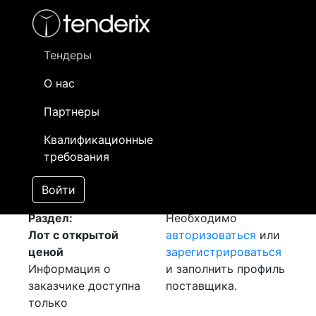
Фильтр
- активный лот
- Завершенный лот
- Закрытый
- сохраненный лот (не опубликован)
Тендеры
О нас
Номер лота
▲
▼
Заказчик
Д
Партнеры
Закупка: Листы
Информация о
09
Квалификационные
[Завершен]
заказчике доступна
требования
Лот №:
1186
только
АУКЦИОН (покупка
зарегистрированным
Войти
товара)
поставщикам!
Раздел:
Необходимо
Лот с открытой
авторизоваться
или
ценой
зарегистрироваться
Информация о
и заполнить профиль
заказчике доступна
поставщика.
только