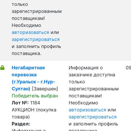
только
зарегистрированным
поставщикам!
Необходимо
авторизоваться
или
зарегистрироваться
и заполнить профиль
поставщика.
Негабаритная
Информация о
09
перевозка
заказчике доступна
(г.Уральск - г.Нур-
только
Султан)
[Завершен]
зарегистрированным
Победитель выбран
поставщикам!
Лот №:
1184
Необходимо
АУКЦИОН (покупка
авторизоваться
или
товара)
зарегистрироваться
Раздел:
и заполнить профиль
Информация о
поставщика.