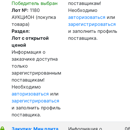
Победитель выбран
поставщикам!
Лот №:
1180
Необходимо
АУКЦИОН (покупка
авторизоваться
или
товара)
зарегистрироваться
Раздел:
и заполнить профиль
Лот с открытой
поставщика.
ценой
Информация о
заказчике доступна
только
зарегистрированным
поставщикам!
Необходимо
авторизоваться
или
зарегистрироваться
и заполнить профиль
поставщика.
Закупка: Мин плита
Информация о
06