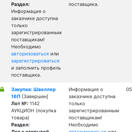
Раздел:
поставщика.
Информация о
заказчике доступна
только
зарегистрированным
поставщикам!
Необходимо
авторизоваться
или
зарегистрироваться
и заполнить профиль
поставщика.
Закупка: Швеллер
Информация о
05
16П
[Завершен]
заказчике доступна
Лот №:
1142
только
АУКЦИОН (покупка
зарегистрированным
товара)
поставщикам!
Раздел:
Необходимо
Лот с открытой
авторизоваться
или