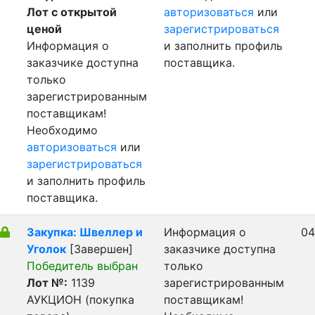
Лот с открытой
авторизоваться
или
ценой
зарегистрироваться
Информация о
и заполнить профиль
заказчике доступна
поставщика.
только
зарегистрированным
поставщикам!
Необходимо
авторизоваться
или
зарегистрироваться
и заполнить профиль
поставщика.
Закупка: Швеллер и
Информация о
04
Уголок
[Завершен]
заказчике доступна
Победитель выбран
только
Лот №:
1139
зарегистрированным
АУКЦИОН (покупка
поставщикам!