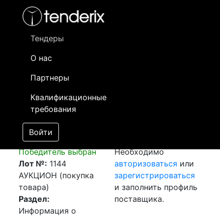
Фильтр
- активный лот
- Завершенный лот
- Закрытый
- сохраненный лот (не опубликован)
Тендеры
О нас
Номер лота
▲
▼
Заказчик
Да
Партнеры
Негабаритная
Информация о
05
Квалификационные
перевозка (г.
заказчике доступна
требования
Алматы -
только
г.Шымкент)
зарегистрированным
Войти
[Завершен]
поставщикам!
Победитель выбран
Необходимо
Лот №:
1144
авторизоваться
или
АУКЦИОН (покупка
зарегистрироваться
товара)
и заполнить профиль
Раздел:
поставщика.
Информация о