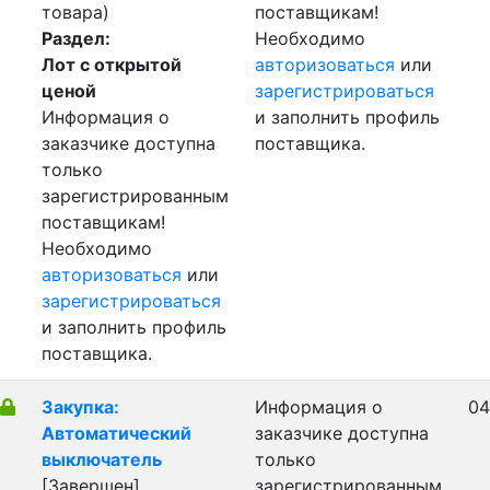
товара)
поставщикам!
Раздел:
Необходимо
Лот с открытой
авторизоваться
или
ценой
зарегистрироваться
Информация о
и заполнить профиль
заказчике доступна
поставщика.
только
зарегистрированным
поставщикам!
Необходимо
авторизоваться
или
зарегистрироваться
и заполнить профиль
поставщика.
Закупка:
Информация о
04
Автоматический
заказчике доступна
выключатель
только
[Завершен]
зарегистрированным