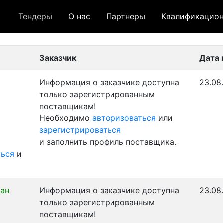
Тендеры
О нас
Партнеры
Квалификацион
 лот
- архивный лот
- сохраненный лот (не опуб
Заказчик
Дата 
Информация о заказчике доступна
23.08
только зарегистрированным
поставщикам!
Необходимо
авторизоваться
или
зарегистрироваться
и заполнить профиль поставщика.
ться
и
ран
Информация о заказчике доступна
23.08
только зарегистрированным
поставщикам!