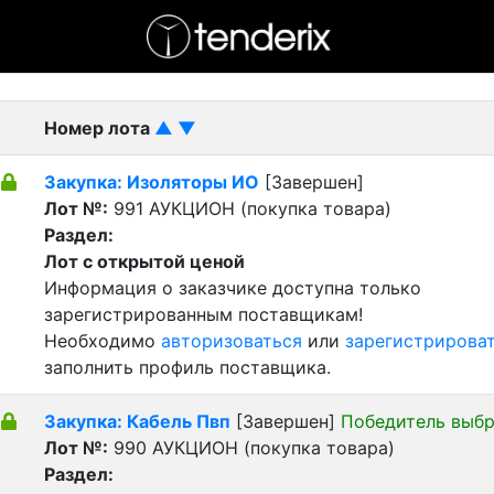
- активный лот
- Завершенный лот
- Закрытый
Номер лота
▲
▼
Закупка: Изоляторы ИО
[Завершен]
Лот №:
991
АУКЦИОН (покупка товара)
Раздел:
Лот с открытой ценой
Информация о заказчике доступна только
зарегистрированным поставщикам!
Необходимо
авторизоваться
или
зарегистрирова
заполнить профиль поставщика.
Закупка: Кабель Пвп
[Завершен]
Победитель выб
Лот №:
990
АУКЦИОН (покупка товара)
Раздел: