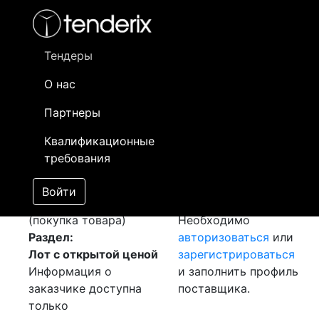
Фильтр
- активный лот
- Завершенный лот
- Закрытый
- сохраненный лот (не опубликован)
Тендеры
О нас
Номер лота
▲
▼
Заказчик
Партнеры
Закупка: Прокат
Информация о
Квалификационные
калиброванный
заказчике доступна
требования
[Завершен]
только
Победитель выбран
зарегистрированным
Войти
Лот №:
940
АУКЦИОН
поставщикам!
(покупка товара)
Необходимо
Раздел:
авторизоваться
или
Лот с открытой ценой
зарегистрироваться
Информация о
и заполнить профиль
заказчике доступна
поставщика.
только