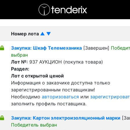
- активный лот
- Завершенный лот
- Закрытый
Номер лота
▲
▼
Закупка: Шкаф Телемеханика
[Завершен]
Победи
выбран
Лот №:
937
АУКЦИОН (покупка товара)
Раздел:
Лот с открытой ценой
Информация о заказчике доступна только
зарегистрированным поставщикам!
Необходимо
авторизоваться
или
зарегистрироват
заполнить профиль поставщика.
Закупка: Картон электроизоляционный марки
[За
Победитель выбран