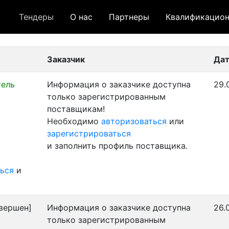
Тендеры
О нас
Партнеры
Квалификацион
 лот
- архивный лот
- сохраненный лот (не опуб
Заказчик
Дат
тель
Информация о заказчике доступна
29.
только зарегистрированным
поставщикам!
Необходимо
авторизоваться
или
зарегистрироваться
и заполнить профиль поставщика.
ься
и
вершен]
Информация о заказчике доступна
26.
только зарегистрированным