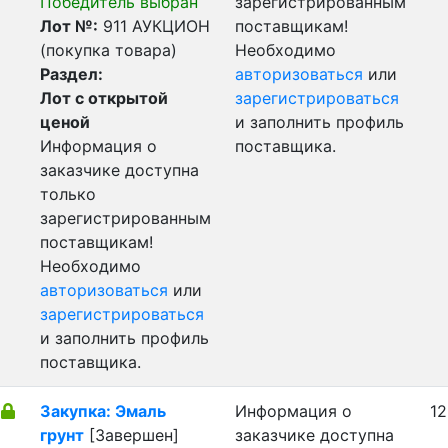
Победитель выбран
зарегистрированным
Лот №:
911
АУКЦИОН
поставщикам!
(покупка товара)
Необходимо
Раздел:
авторизоваться
или
Лот с открытой
зарегистрироваться
ценой
и заполнить профиль
Информация о
поставщика.
заказчике доступна
только
зарегистрированным
поставщикам!
Необходимо
авторизоваться
или
зарегистрироваться
и заполнить профиль
поставщика.
Закупка: Эмаль
Информация о
12
грунт
[Завершен]
заказчике доступна