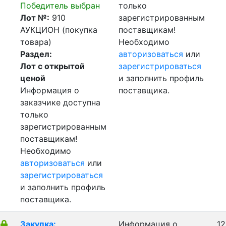
Победитель выбран
только
Лот №:
910
зарегистрированным
АУКЦИОН (покупка
поставщикам!
товара)
Необходимо
Раздел:
авторизоваться
или
Лот с открытой
зарегистрироваться
ценой
и заполнить профиль
Информация о
поставщика.
заказчике доступна
только
зарегистрированным
поставщикам!
Необходимо
авторизоваться
или
зарегистрироваться
и заполнить профиль
поставщика.
Закупка:
Информация о
12