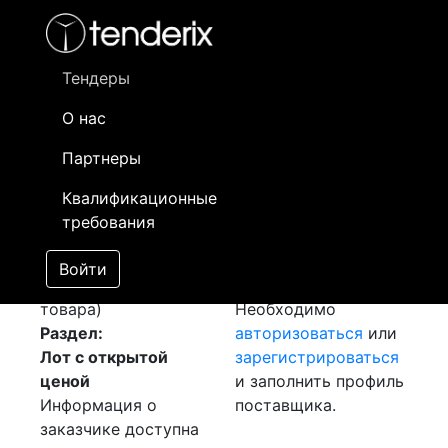
Фильтр
- активный лот
- Завершенный лот
- Закрытый
- сохраненный лот (не опубликован)
Тендеры
О нас
Номер лота
▲
▼
Заказчик
Д
Партнеры
Закупка: Стойки
Информация о
16
Квалификационные
[Завершен]
[Лот не
заказчике доступна
требования
состоялся]
только
Лот №:
916
зарегистрированным
Войти
АУКЦИОН (покупка
поставщикам!
товара)
Необходимо
Раздел:
авторизоваться
или
Лот с открытой
зарегистрироваться
ценой
и заполнить профиль
Информация о
поставщика.
заказчике доступна