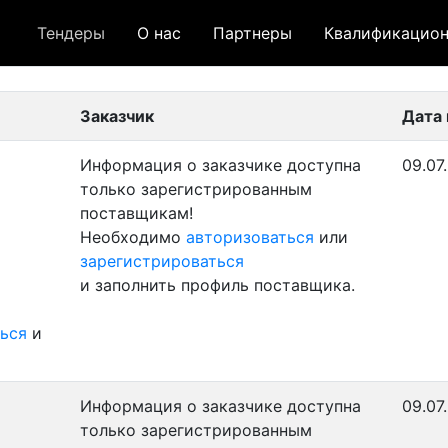
Тендеры
О нас
Партнеры
Квалификацион
 лот
- архивный лот
- сохраненный лот (не опуб
Заказчик
Дата
Информация о заказчике доступна
09.07
только зарегистрированным
поставщикам!
Необходимо
авторизоваться
или
зарегистрироваться
и заполнить профиль поставщика.
ься
и
Информация о заказчике доступна
09.07
только зарегистрированным