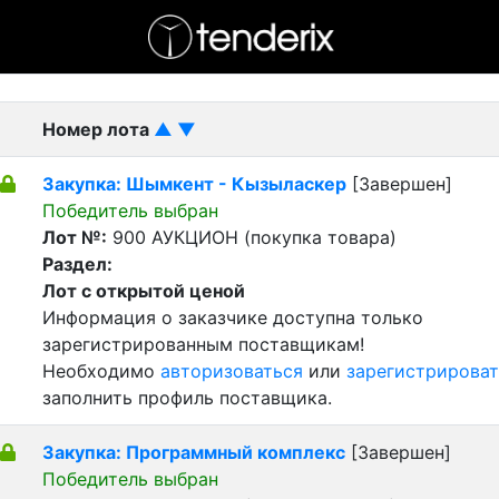
- активный лот
- Завершенный лот
- Закрытый
Номер лота
▲
▼
Закупка: Шымкент - Кызыласкер
[Завершен]
Победитель выбран
Лот №:
900
АУКЦИОН (покупка товара)
Раздел:
Лот с открытой ценой
Информация о заказчике доступна только
зарегистрированным поставщикам!
Необходимо
авторизоваться
или
зарегистрироват
заполнить профиль поставщика.
Закупка: Программный комплекс
[Завершен]
Победитель выбран