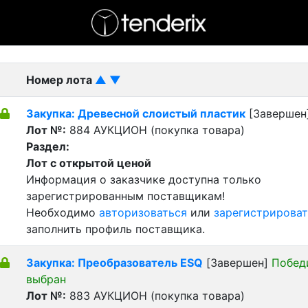
- активный лот
- Завершенный лот
- Закрытый
Номер лота
▲
▼
Закупка: Древесной слоистый пластик
[Завершен
Лот №:
884
АУКЦИОН (покупка товара)
Раздел:
Лот с открытой ценой
Информация о заказчике доступна только
зарегистрированным поставщикам!
Необходимо
авторизоваться
или
зарегистрироват
заполнить профиль поставщика.
Закупка: Преобразователь ESQ
[Завершен]
Побед
выбран
Лот №:
883
АУКЦИОН (покупка товара)