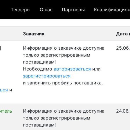
Тендеры
О нас
Партнеры
Квалификацион
 лот
- архивный лот
- сохраненный лот (не опуб
Заказчик
Дата 
]
Информация о заказчике доступна
25.06.
только зарегистрированным
поставщикам!
Необходимо
авторизоваться
или
зарегистрироваться
и заполнить профиль поставщика.
ься
и
итель
Информация о заказчике доступна
24.06.
только зарегистрированным
поставщикам!