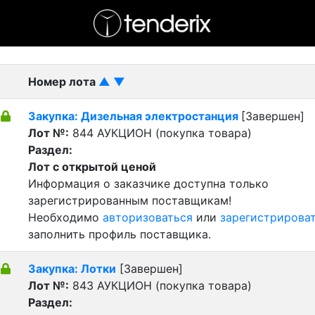
- активный лот
- Завершенный лот
- Закрытый
Номер лота
▲
▼
Закупка: Дизельная электростанция
[Завершен]
Лот №:
844
АУКЦИОН (покупка товара)
Раздел:
Лот с открытой ценой
Информация о заказчике доступна только
зарегистрированным поставщикам!
Необходимо
авторизоваться
или
зарегистрирова
заполнить профиль поставщика.
Закупка: Лотки
[Завершен]
Лот №:
843
АУКЦИОН (покупка товара)
Раздел: