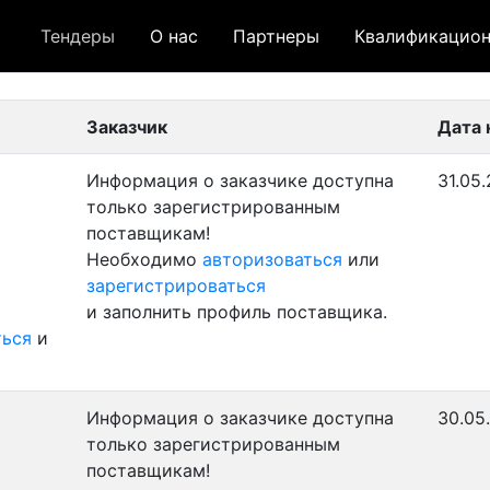
Тендеры
О нас
Партнеры
Квалификацион
 лот
- архивный лот
- сохраненный лот (не опуб
Заказчик
Дата 
Информация о заказчике доступна
31.05.
только зарегистрированным
поставщикам!
Необходимо
авторизоваться
или
зарегистрироваться
и заполнить профиль поставщика.
ться
и
Информация о заказчике доступна
30.05
только зарегистрированным
поставщикам!