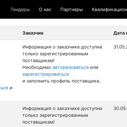
Тендеры
О нас
Партнеры
Квалификацион
 лот
- архивный лот
- сохраненный лот (не опуб
Заказчик
Дата 
Информация о заказчике доступна
31.05.
только зарегистрированным
поставщикам!
Необходимо
авторизоваться
или
зарегистрироваться
и заполнить профиль поставщика.
ться
и
Информация о заказчике доступна
30.05
только зарегистрированным
поставщикам!