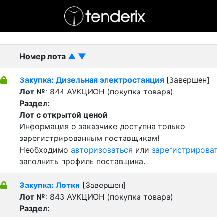
- активный лот
- Завершенный лот
- Закрытый
Номер лота
▲
▼
Закупка: Дизельная электростанция
[Завершен]
Лот №:
844
АУКЦИОН (покупка товара)
Раздел:
Лот с открытой ценой
Информация о заказчике доступна только
зарегистрированным поставщикам!
Необходимо
авторизоваться
или
зарегистрирова
заполнить профиль поставщика.
Закупка: Лотки
[Завершен]
Лот №:
843
АУКЦИОН (покупка товара)
Раздел: