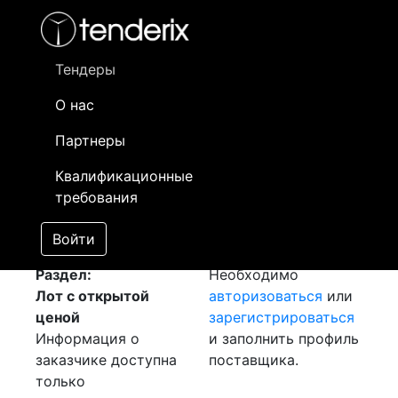
Фильтр
- активный лот
- Завершенный лот
- Закрытый
- сохраненный лот (не опубликован)
Тендеры
О нас
Номер лота
▲
▼
Заказчик
Д
Партнеры
Закупка: Труба ПЭ
Информация о
08
Квалификационные
SDR
[Завершен]
заказчике доступна
требования
Лот №:
820
только
АУКЦИОН (покупка
зарегистрированным
Войти
товара)
поставщикам!
Раздел:
Необходимо
Лот с открытой
авторизоваться
или
ценой
зарегистрироваться
Информация о
и заполнить профиль
заказчике доступна
поставщика.
только