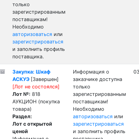
только
зарегистрированным
поставщикам!
Необходимо
авторизоваться
или
зарегистрироваться
и заполнить профиль
поставщика.
Закупка: Шкаф
Информация о
03
АСКУЭ
[Завершен]
заказчике доступна
[Лот не состоялся]
только
Лот №:
818
зарегистрированным
АУКЦИОН (покупка
поставщикам!
товара)
Необходимо
Раздел:
авторизоваться
или
Лот с открытой
зарегистрироваться
ценой
и заполнить профиль
Информация о
поставщика.