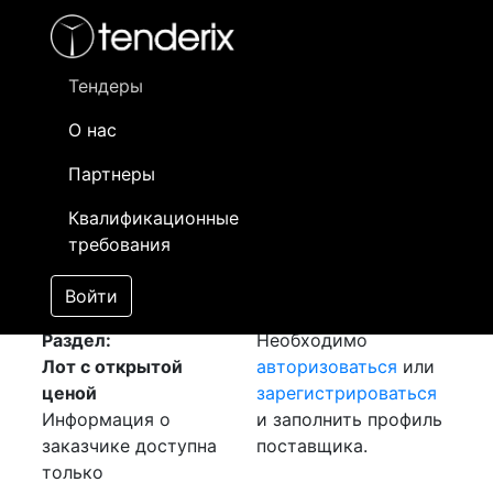
Фильтр
- активный лот
- Завершенный лот
- Закрытый
- сохраненный лот (не опубликован)
Тендеры
О нас
Номер лота
▲
▼
Заказчик
Да
Партнеры
Закупка: Битум
Информация о
16
Квалификационные
[Завершен]
заказчике доступна
требования
Лот №:
804
только
АУКЦИОН (покупка
зарегистрированным
Войти
товара)
поставщикам!
Раздел:
Необходимо
Лот с открытой
авторизоваться
или
ценой
зарегистрироваться
Информация о
и заполнить профиль
заказчике доступна
поставщика.
только