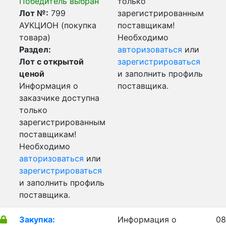
Победитель выбран
только
Лот №:
799
зарегистрированным
АУКЦИОН (покупка
поставщикам!
товара)
Необходимо
Раздел:
авторизоваться
или
Лот с открытой
зарегистрироваться
ценой
и заполнить профиль
Информация о
поставщика.
заказчике доступна
только
зарегистрированным
поставщикам!
Необходимо
авторизоваться
или
зарегистрироваться
и заполнить профиль
поставщика.
Закупка:
Информация о
08