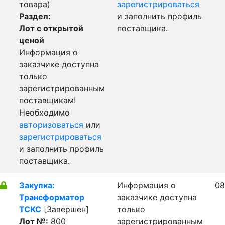
товара)
зарегистрироваться
Раздел:
и заполнить профиль
Лот с открытой
поставщика.
ценой
Информация о
заказчике доступна
только
зарегистрированным
поставщикам!
Необходимо
авторизоваться
или
зарегистрироваться
и заполнить профиль
поставщика.
Закупка:
Информация о
08
Трансформатор
заказчике доступна
ТСКС
[Завершен]
только
Лот №:
800
зарегистрированным