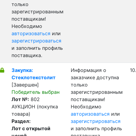
только
зарегистрированным
поставщикам!
Необходимо
авторизоваться
или
зарегистрироваться
и заполнить профиль
поставщика.
Закупка:
Информация о
10
Стеклотекстолит
заказчике доступна
[Завершен]
только
Победитель выбран
зарегистрированным
Лот №:
802
поставщикам!
АУКЦИОН (покупка
Необходимо
товара)
авторизоваться
или
Раздел:
зарегистрироваться
Лот с открытой
и заполнить профиль
ценой
поставщика.