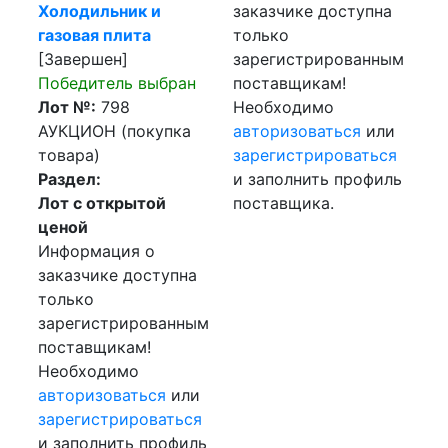
Холодильник и
заказчике доступна
газовая плита
только
[Завершен]
зарегистрированным
Победитель выбран
поставщикам!
Лот №:
798
Необходимо
АУКЦИОН (покупка
авторизоваться
или
товара)
зарегистрироваться
Раздел:
и заполнить профиль
Лот с открытой
поставщика.
ценой
Информация о
заказчике доступна
только
зарегистрированным
поставщикам!
Необходимо
авторизоваться
или
зарегистрироваться
и заполнить профиль