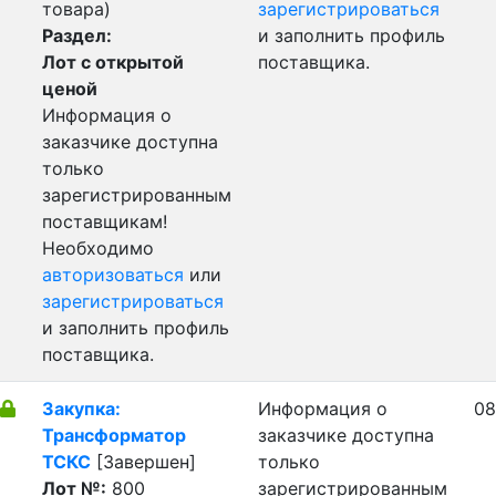
товара)
зарегистрироваться
Раздел:
и заполнить профиль
Лот с открытой
поставщика.
ценой
Информация о
заказчике доступна
только
зарегистрированным
поставщикам!
Необходимо
авторизоваться
или
зарегистрироваться
и заполнить профиль
поставщика.
Закупка:
Информация о
08
Трансформатор
заказчике доступна
ТСКС
[Завершен]
только
Лот №:
800
зарегистрированным