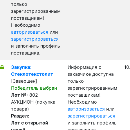
только
зарегистрированным
поставщикам!
Необходимо
авторизоваться
или
зарегистрироваться
и заполнить профиль
поставщика.
Закупка:
Информация о
10
Стеклотекстолит
заказчике доступна
[Завершен]
только
Победитель выбран
зарегистрированным
Лот №:
802
поставщикам!
АУКЦИОН (покупка
Необходимо
товара)
авторизоваться
или
Раздел:
зарегистрироваться
Лот с открытой
и заполнить профиль
ценой
поставщика.