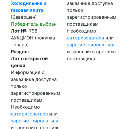
Холодильник и
заказчике доступна
газовая плита
только
[Завершен]
зарегистрированным
Победитель выбран
поставщикам!
Лот №:
798
Необходимо
АУКЦИОН (покупка
авторизоваться
или
товара)
зарегистрироваться
Раздел:
и заполнить профиль
Лот с открытой
поставщика.
ценой
Информация о
заказчике доступна
только
зарегистрированным
поставщикам!
Необходимо
авторизоваться
или
зарегистрироваться
и заполнить профиль