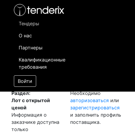
Фильтр
- активный лот
- Завершенный лот
- Закрытый
- сохраненный лот (не опубликован)
Тендеры
О нас
Номер лота
▲
▼
Заказчик
Да
Партнеры
Закупка: Битум
Информация о
16
Квалификационные
[Завершен]
заказчике доступна
требования
Лот №:
804
только
АУКЦИОН (покупка
зарегистрированным
Войти
товара)
поставщикам!
Раздел:
Необходимо
Лот с открытой
авторизоваться
или
ценой
зарегистрироваться
Информация о
и заполнить профиль
заказчике доступна
поставщика.
только