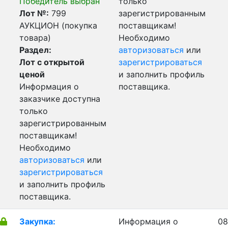
Победитель выбран
только
Лот №:
799
зарегистрированным
АУКЦИОН (покупка
поставщикам!
товара)
Необходимо
Раздел:
авторизоваться
или
Лот с открытой
зарегистрироваться
ценой
и заполнить профиль
Информация о
поставщика.
заказчике доступна
только
зарегистрированным
поставщикам!
Необходимо
авторизоваться
или
зарегистрироваться
и заполнить профиль
поставщика.
Закупка:
Информация о
08