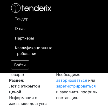
Фильтр
- активный лот
- Завершенный лот
- Закрытый
- сохраненный лот (не опубликован)
Тендеры
О нас
Номер лота
▲
▼
Заказчик
Да
Партнеры
Закупка: Краска
Информация о
12
Квалификационные
[Завершен]
заказчике доступна
требования
Победитель выбран
только
Лот №:
803
зарегистрированным
Войти
АУКЦИОН (покупка
поставщикам!
товара)
Необходимо
Раздел:
авторизоваться
или
Лот с открытой
зарегистрироваться
ценой
и заполнить профиль
Информация о
поставщика.
заказчике доступна