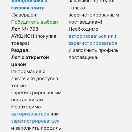
Холодильник и
заказчике доступна
газовая плита
только
[Завершен]
зарегистрированным
Победитель выбран
поставщикам!
Лот №:
798
Необходимо
АУКЦИОН (покупка
авторизоваться
или
товара)
зарегистрироваться
Раздел:
и заполнить профиль
Лот с открытой
поставщика.
ценой
Информация о
заказчике доступна
только
зарегистрированным
поставщикам!
Необходимо
авторизоваться
или
зарегистрироваться
и заполнить профиль