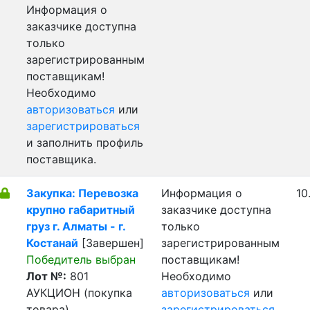
Информация о
заказчике доступна
только
зарегистрированным
поставщикам!
Необходимо
авторизоваться
или
зарегистрироваться
и заполнить профиль
поставщика.
Закупка: Перевозка
Информация о
10
крупно габаритный
заказчике доступна
груз г. Алматы - г.
только
Костанай
[Завершен]
зарегистрированным
Победитель выбран
поставщикам!
Лот №:
801
Необходимо
АУКЦИОН (покупка
авторизоваться
или
товара)
зарегистрироваться