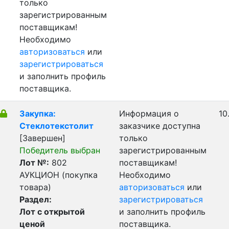
только
зарегистрированным
поставщикам!
Необходимо
авторизоваться
или
зарегистрироваться
и заполнить профиль
поставщика.
Закупка:
Информация о
10
Стеклотекстолит
заказчике доступна
[Завершен]
только
Победитель выбран
зарегистрированным
Лот №:
802
поставщикам!
АУКЦИОН (покупка
Необходимо
товара)
авторизоваться
или
Раздел:
зарегистрироваться
Лот с открытой
и заполнить профиль
ценой
поставщика.