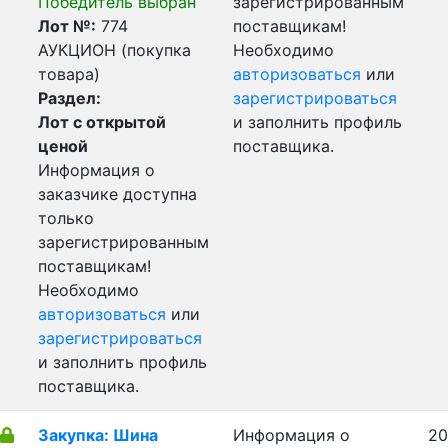
Победитель выбран
зарегистрированным
Лот №:
774
поставщикам!
АУКЦИОН (покупка
Необходимо
товара)
авторизоваться
или
Раздел:
зарегистрироваться
Лот с открытой
и заполнить профиль
ценой
поставщика.
Информация о
заказчике доступна
только
зарегистрированным
поставщикам!
Необходимо
авторизоваться
или
зарегистрироваться
и заполнить профиль
поставщика.
Закупка: Шина
Информация о
20