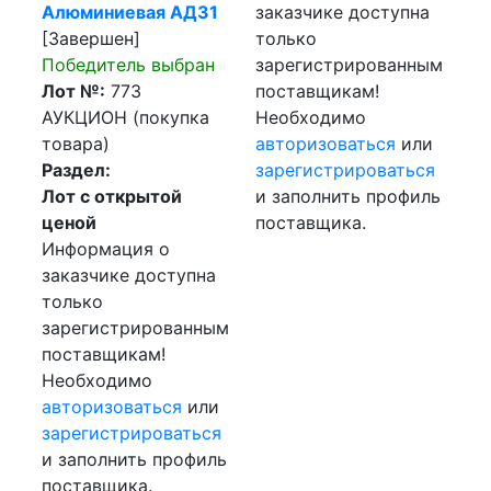
Алюминиевая АД31
заказчике доступна
[Завершен]
только
Победитель выбран
зарегистрированным
Лот №:
773
поставщикам!
АУКЦИОН (покупка
Необходимо
товара)
авторизоваться
или
Раздел:
зарегистрироваться
Лот с открытой
и заполнить профиль
ценой
поставщика.
Информация о
заказчике доступна
только
зарегистрированным
поставщикам!
Необходимо
авторизоваться
или
зарегистрироваться
и заполнить профиль
поставщика.