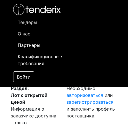
Фильтр
- активный лот
- Завершенный лот
- Закрытый
- сохраненный лот (не опубликован)
Тендеры
О нас
Номер лота
▲
▼
Заказчик
Да
Партнеры
Закупка: Шкаф
Информация о
27
Квалификационные
АСКУЭ
[Завершен]
заказчике доступна
требования
Лот №:
779
только
АУКЦИОН (покупка
зарегистрированным
Войти
товара)
поставщикам!
Раздел:
Необходимо
Лот с открытой
авторизоваться
или
ценой
зарегистрироваться
Информация о
и заполнить профиль
заказчике доступна
поставщика.
только