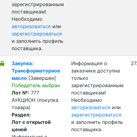
зарегистрированным
поставщикам!
Необходимо
авторизоваться
или
зарегистрироваться
и заполнить профиль
поставщика.
Закупка:
Информация о
27
Трансформаторное
заказчике доступна
масло
[Завершен]
только
Победитель выбран
зарегистрированным
Лот №:
777
поставщикам!
АУКЦИОН (покупка
Необходимо
товара)
авторизоваться
или
Раздел:
зарегистрироваться
Лот с открытой
и заполнить профиль
ценой
поставщика.
Информация о