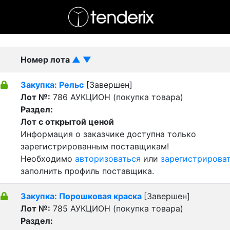
- активный лот
- Завершенный лот
- Закрытый
Номер лота
▲
▼
Закупка: Рельс
[Завершен]
Лот №:
786
АУКЦИОН (покупка товара)
Раздел:
Лот с открытой ценой
Информация о заказчике доступна только
зарегистрированным поставщикам!
Необходимо
авторизоваться
или
зарегистрирова
заполнить профиль поставщика.
Закупка: Порошковая краска
[Завершен]
Лот №:
785
АУКЦИОН (покупка товара)
Раздел: