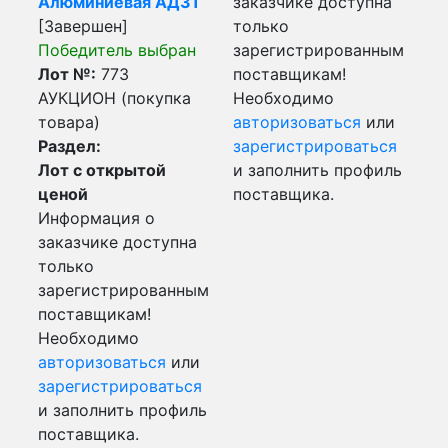
Алюминиевая АД31
заказчике доступна
[Завершен]
только
Победитель выбран
зарегистрированным
Лот №:
773
поставщикам!
АУКЦИОН (покупка
Необходимо
товара)
авторизоваться
или
Раздел:
зарегистрироваться
Лот с открытой
и заполнить профиль
ценой
поставщика.
Информация о
заказчике доступна
только
зарегистрированным
поставщикам!
Необходимо
авторизоваться
или
зарегистрироваться
и заполнить профиль
поставщика.