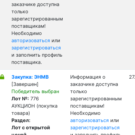
заказчике доступна
только
зарегистрированным
поставщикам!
Необходимо
авторизоваться
или
зарегистрироваться
и заполнить профиль
поставщика.
Закупка: ЭНМВ
Информация о
27
[Завершен]
заказчике доступна
Победитель выбран
только
Лот №:
776
зарегистрированным
АУКЦИОН (покупка
поставщикам!
товара)
Необходимо
Раздел:
авторизоваться
или
Лот с открытой
зарегистрироваться
ценой
и заполнить профиль