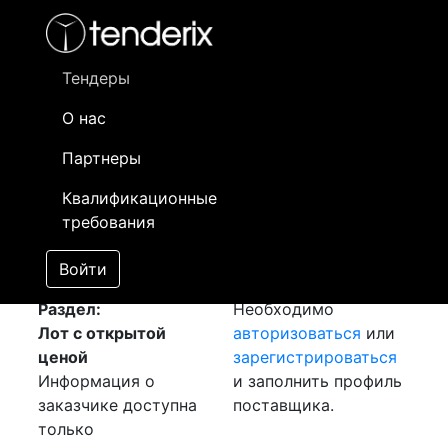
Фильтр
- активный лот
- Завершенный лот
- Закрытый
- сохраненный лот (не опубликован)
Тендеры
О нас
Номер лота
▲
▼
Заказчик
Да
Партнеры
Закупка: Шкаф
Информация о
27
Квалификационные
АСКУЭ
[Завершен]
заказчике доступна
требования
Лот №:
778
только
АУКЦИОН (покупка
зарегистрированным
Войти
товара)
поставщикам!
Раздел:
Необходимо
Лот с открытой
авторизоваться
или
ценой
зарегистрироваться
Информация о
и заполнить профиль
заказчике доступна
поставщика.
только