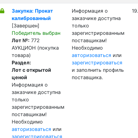
Закупка: Прокат
Информация о
19
калиброванный
заказчике доступна
[Завершен]
только
Победитель выбран
зарегистрированным
Лот №:
772
поставщикам!
АУКЦИОН (покупка
Необходимо
товара)
авторизоваться
или
Раздел:
зарегистрироваться
Лот с открытой
и заполнить профиль
ценой
поставщика.
Информация о
заказчике доступна
только
зарегистрированным
поставщикам!
Необходимо
авторизоваться
или
зарегистрироваться