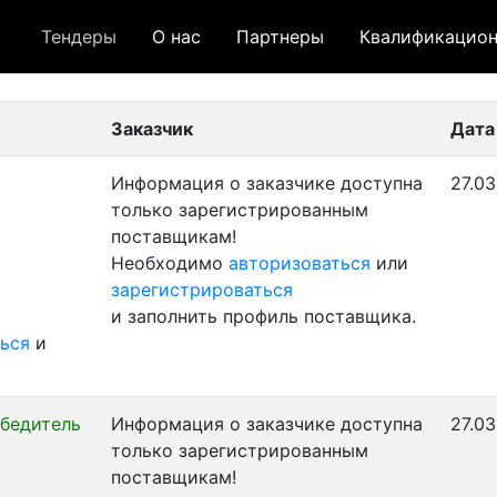
Тендеры
О нас
Партнеры
Квалификацион
 лот
- архивный лот
- сохраненный лот (не опуб
Заказчик
Дата
Информация о заказчике доступна
27.03
только зарегистрированным
поставщикам!
Необходимо
авторизоваться
или
зарегистрироваться
и заполнить профиль поставщика.
ься
и
бедитель
Информация о заказчике доступна
27.03
только зарегистрированным
поставщикам!