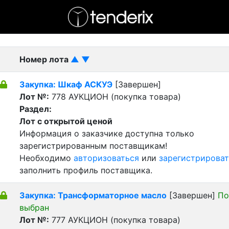
- активный лот
- Завершенный лот
- Закрытый
Номер лота
▲
▼
Закупка: Шкаф АСКУЭ
[Завершен]
Лот №:
778
АУКЦИОН (покупка товара)
Раздел:
Лот с открытой ценой
Информация о заказчике доступна только
зарегистрированным поставщикам!
Необходимо
авторизоваться
или
зарегистрироват
заполнить профиль поставщика.
Закупка: Трансформаторное масло
[Завершен]
По
выбран
Лот №:
777
АУКЦИОН (покупка товара)