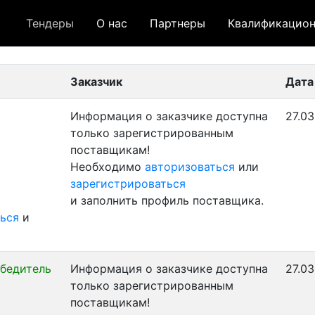
Тендеры
О нас
Партнеры
Квалификацион
 лот
- архивный лот
- сохраненный лот (не опуб
Заказчик
Дата
Информация о заказчике доступна
27.03
только зарегистрированным
поставщикам!
Необходимо
авторизоваться
или
зарегистрироваться
и заполнить профиль поставщика.
ься
и
бедитель
Информация о заказчике доступна
27.03
только зарегистрированным
поставщикам!