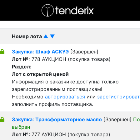
- активный лот
- Завершенный лот
- Закрытый
Номер лота
▲
▼
Закупка: Шкаф АСКУЭ
[Завершен]
Лот №:
778
АУКЦИОН (покупка товара)
Раздел:
Лот с открытой ценой
Информация о заказчике доступна только
зарегистрированным поставщикам!
Необходимо
авторизоваться
или
зарегистрироват
заполнить профиль поставщика.
Закупка: Трансформаторное масло
[Завершен]
По
выбран
Лот №:
777
АУКЦИОН (покупка товара)