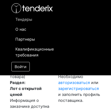
Фильтр
- активный лот
- Завершенный лот
- Закрытый
- сохраненный лот (не опубликован)
Тендеры
О нас
Номер лота
▲
▼
Заказчик
Д
Партнеры
Закупка: Кабель ВВГ
Информация о
31
Квалификационные
[Завершен]
заказчике доступна
требования
Победитель выбран
только
Лот №:
714
зарегистрированным
Войти
АУКЦИОН (покупка
поставщикам!
товара)
Необходимо
Раздел:
авторизоваться
или
Лот с открытой
зарегистрироваться
ценой
и заполнить профиль
Информация о
поставщика.
заказчике доступна