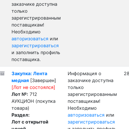
заказчике доступна
только
зарегистрированным
поставщикам!
Необходимо
авторизоваться
или
зарегистрироваться
и заполнить профиль
поставщика.
Закупка: Лента
Информация о
28
медная
[Завершен]
заказчике доступна
[Лот не состоялся]
только
Лот №:
712
зарегистрированным
АУКЦИОН (покупка
поставщикам!
товара)
Необходимо
Раздел:
авторизоваться
или
Лот с открытой
зарегистрироваться
ценой
и заполнить профиль