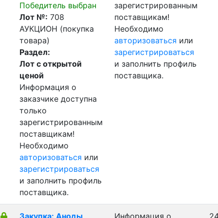
Победитель выбран
зарегистрированным
Лот №:
708
поставщикам!
АУКЦИОН (покупка
Необходимо
товара)
авторизоваться
или
Раздел:
зарегистрироваться
Лот с открытой
и заполнить профиль
ценой
поставщика.
Информация о
заказчике доступна
только
зарегистрированным
поставщикам!
Необходимо
авторизоваться
или
зарегистрироваться
и заполнить профиль
поставщика.
Закупка: Аноды
Информация о
24