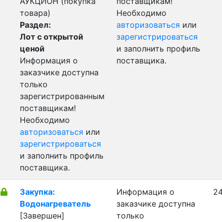
АУКЦИОН (покупка
поставщикам!
товара)
Необходимо
Раздел:
авторизоваться
или
Лот с открытой
зарегистрироваться
ценой
и заполнить профиль
Информация о
поставщика.
заказчике доступна
только
зарегистрированным
поставщикам!
Необходимо
авторизоваться
или
зарегистрироваться
и заполнить профиль
поставщика.
Закупка:
Информация о
24
Водонагреватель
заказчике доступна
[Завершен]
только