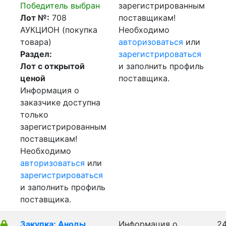
Победитель выбран
зарегистрированным
Лот №:
708
поставщикам!
АУКЦИОН (покупка
Необходимо
товара)
авторизоваться
или
Раздел:
зарегистрироваться
Лот с открытой
и заполнить профиль
ценой
поставщика.
Информация о
заказчике доступна
только
зарегистрированным
поставщикам!
Необходимо
авторизоваться
или
зарегистрироваться
и заполнить профиль
поставщика.
Закупка: Аноды
Информация о
24