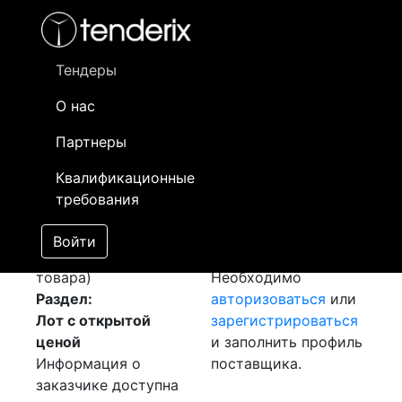
Фильтр
- активный лот
- Завершенный лот
- Закрытый
- сохраненный лот (не опубликован)
Тендеры
О нас
Номер лота
▲
▼
Заказчик
Д
Партнеры
Закупка: Кабель ВВГ
Информация о
31
Квалификационные
[Завершен]
заказчике доступна
требования
Победитель выбран
только
Лот №:
714
зарегистрированным
Войти
АУКЦИОН (покупка
поставщикам!
товара)
Необходимо
Раздел:
авторизоваться
или
Лот с открытой
зарегистрироваться
ценой
и заполнить профиль
Информация о
поставщика.
заказчике доступна