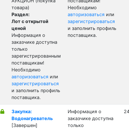
АУКЦИОН (покупка
поставщикам!
товара)
Необходимо
Раздел:
авторизоваться
или
Лот с открытой
зарегистрироваться
ценой
и заполнить профиль
Информация о
поставщика.
заказчике доступна
только
зарегистрированным
поставщикам!
Необходимо
авторизоваться
или
зарегистрироваться
и заполнить профиль
поставщика.
Закупка:
Информация о
24
Водонагреватель
заказчике доступна
[Завершен]
только