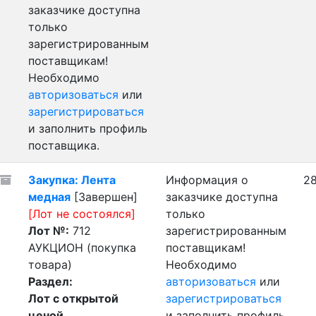
заказчике доступна
только
зарегистрированным
поставщикам!
Необходимо
авторизоваться
или
зарегистрироваться
и заполнить профиль
поставщика.
Закупка: Лента
Информация о
28
медная
[Завершен]
заказчике доступна
[Лот не состоялся]
только
Лот №:
712
зарегистрированным
АУКЦИОН (покупка
поставщикам!
товара)
Необходимо
Раздел:
авторизоваться
или
Лот с открытой
зарегистрироваться
ценой
и заполнить профиль