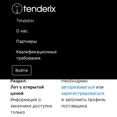
Фильтр
- активный лот
- Завершенный лот
- Закрытый
- сохраненный лот (не опубликован)
Тендеры
О нас
Номер лота
▲
▼
Заказчик
Д
Партнеры
Закупка: Лента
Информация о
17
Квалификационные
медная
[Завершен]
заказчике доступна
требования
Лот №:
698
только
АУКЦИОН (покупка
зарегистрированным
Войти
товара)
поставщикам!
Раздел:
Необходимо
Лот с открытой
авторизоваться
или
ценой
зарегистрироваться
Информация о
и заполнить профиль
заказчике доступна
поставщика.
только