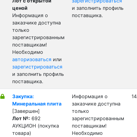
Лот с открытой
зарегистрироваться
ценой
и заполнить профиль
Информация о
поставщика.
заказчике доступна
только
зарегистрированным
поставщикам!
Необходимо
авторизоваться
или
зарегистрироваться
и заполнить профиль
поставщика.
Закупка:
Информация о
14
Минеральная плита
заказчике доступна
[Завершен]
только
Лот №:
692
зарегистрированным
АУКЦИОН (покупка
поставщикам!
товара)
Необходимо