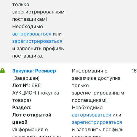
только
зарегистрированным
поставщикам!
Необходимо
авторизоваться
или
зарегистрироваться
и заполнить профиль
поставщика.
Закупка: Ресивер
Информация о
16
[Завершен]
заказчике доступна
Лот №:
696
только
АУКЦИОН (покупка
зарегистрированным
товара)
поставщикам!
Раздел:
Необходимо
Лот с открытой
авторизоваться
или
ценой
зарегистрироваться
Информация о
и заполнить профиль
заказчике доступна
поставщика.