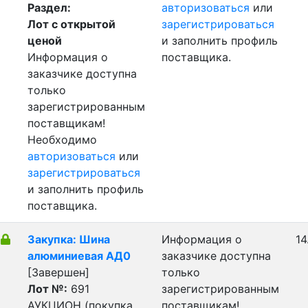
Раздел:
авторизоваться
или
Лот с открытой
зарегистрироваться
ценой
и заполнить профиль
Информация о
поставщика.
заказчике доступна
только
зарегистрированным
поставщикам!
Необходимо
авторизоваться
или
зарегистрироваться
и заполнить профиль
поставщика.
Закупка: Шина
Информация о
14
алюминиевая АД0
заказчике доступна
[Завершен]
только
Лот №:
691
зарегистрированным
АУКЦИОН (покупка
поставщикам!