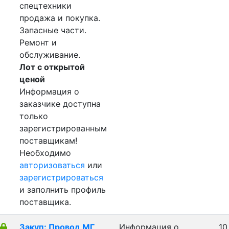
спецтехники
продажа и покупка.
Запасные части.
Ремонт и
обслуживание.
Лот с открытой
ценой
Информация о
заказчике доступна
только
зарегистрированным
поставщикам!
Необходимо
авторизоваться
или
зарегистрироваться
и заполнить профиль
поставщика.
Закуп: Провод МГ
Информация о
10