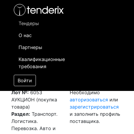
Фильтр
- активный лот
- Завершенный лот
- Закрытый
- сохраненный лот (не опубликован)
Тендеры
О нас
Номер лота
▲
▼
Заказчик
Да
Партнеры
Закупка: Перевозка
Информация о
13
Квалификационные
г.Алматы (РК) -
заказчике доступна
требования
г.Астана (РК)
только
[Завершен]
зарегистрированным
Войти
Победитель выбран
поставщикам!
Лот №:
6053
Необходимо
АУКЦИОН (покупка
авторизоваться
или
товара)
зарегистрироваться
Раздел:
Транспорт.
и заполнить профиль
Логистика.
поставщика.
Перевозка. Авто и