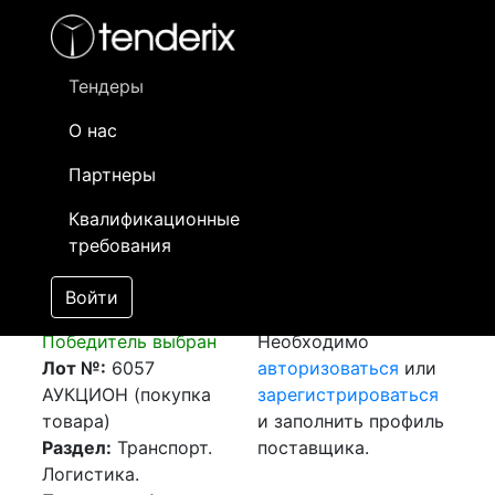
Фильтр
- активный лот
- Завершенный лот
- Закрытый
- сохраненный лот (не опубликован)
Тендеры
О нас
Номер лота
▲
▼
Заказчик
Да
Партнеры
Закупка:
Информация о
15
Квалификационные
Авиаперевозка
заказчике доступна
требования
г.Стамбул (Турция) -
только
г.Алматы (РК)
зарегистрированным
Войти
[Завершен]
поставщикам!
Победитель выбран
Необходимо
Лот №:
6057
авторизоваться
или
АУКЦИОН (покупка
зарегистрироваться
товара)
и заполнить профиль
Раздел:
Транспорт.
поставщика.
Логистика.