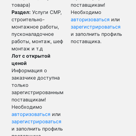
товара)
поставщикам!
Раздел:
Услуги СМР,
Необходимо
строительно-
авторизоваться
или
монтажное работы,
зарегистрироваться
пусконаладочное
и заполнить профиль
работы, монтаж, шеф
поставщика.
монтаж и т.д
Лот с открытой
ценой
Информация о
заказчике доступна
только
зарегистрированным
поставщикам!
Необходимо
авторизоваться
или
зарегистрироваться
и заполнить профиль