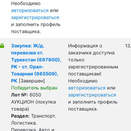
Необходимо
авторизоваться
или
зарегистрироваться
и заполнить профиль
поставщика.
Закупка: Ж/д.
Информация о
13
перевозка ст.
заказчике доступна
Туркестан (697800),
только
РК - ст. Орал-
зарегистрированным
Товарная (665509),
поставщикам!
РК
[Завершен]
Необходимо
Победитель выбран
авторизоваться
или
Лот №:
6050
зарегистрироваться
АУКЦИОН (покупка
и заполнить профиль
товара)
поставщика.
Раздел:
Транспорт.
Логистика.
Перевозка. Авто и