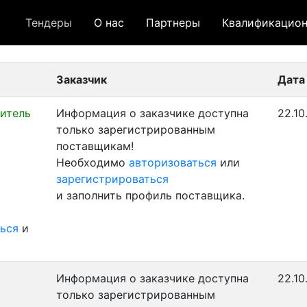
Тендеры
О нас
Партнеры
Квалификацион
 лот
- архивный лот
- сохраненный лот (не опуб
Заказчик
Дата
итель
Информация о заказчике доступна
22.10
только зарегистрированным
поставщикам!
Необходимо
авторизоваться
или
зарегистрироваться
и заполнить профиль поставщика.
ься
и
Информация о заказчике доступна
22.10
только зарегистрированным