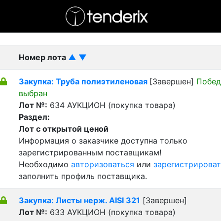
- активный лот
- Завершенный лот
- Закрытый
Номер лота
▲
▼
Закупка: Труба полиэтиленовая
[Завершен]
Побед
выбран
Лот №:
634
АУКЦИОН (покупка товара)
Раздел:
Лот с открытой ценой
Информация о заказчике доступна только
зарегистрированным поставщикам!
Необходимо
авторизоваться
или
зарегистрироват
заполнить профиль поставщика.
Закупка: Листы нерж. AISI 321
[Завершен]
Лот №:
633
АУКЦИОН (покупка товара)