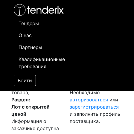
Фильтр
- активный лот
- Завершенный лот
- Закрытый
- сохраненный лот (не опубликован)
Тендеры
О нас
Номер лота
▲
▼
Заказчик
Да
Партнеры
Закупка: Листы
Информация о
12
Квалификационные
[Завершен]
заказчике доступна
требования
Победитель выбран
только
Лот №:
626
зарегистрированным
Войти
АУКЦИОН (покупка
поставщикам!
товара)
Необходимо
Раздел:
авторизоваться
или
Лот с открытой
зарегистрироваться
ценой
и заполнить профиль
Информация о
поставщика.
заказчике доступна