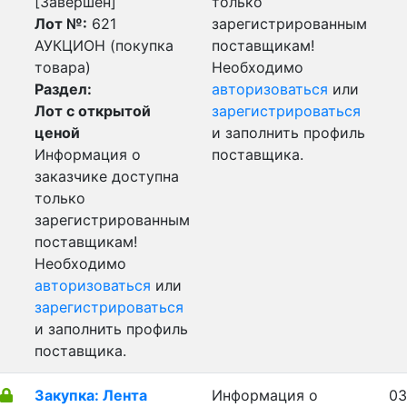
[Завершен]
только
Лот №:
621
зарегистрированным
АУКЦИОН (покупка
поставщикам!
товара)
Необходимо
Раздел:
авторизоваться
или
Лот с открытой
зарегистрироваться
ценой
и заполнить профиль
Информация о
поставщика.
заказчике доступна
только
зарегистрированным
поставщикам!
Необходимо
авторизоваться
или
зарегистрироваться
и заполнить профиль
поставщика.
Закупка: Лента
Информация о
03