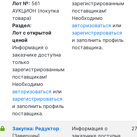
Лот №:
561
зарегистрированным
АУКЦИОН (покупка
поставщикам!
товара)
Необходимо
Раздел:
авторизоваться
или
Лот с открытой
зарегистрироваться
ценой
и заполнить профиль
Информация о
поставщика.
заказчике доступна
только
зарегистрированным
поставщикам!
Необходимо
авторизоваться
или
зарегистрироваться
и заполнить профиль
поставщика.
Закупка: Редуктор
Информация о
27
[Завершен]
заказчике доступна