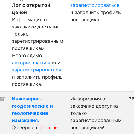
Лот с открытой
зарегистрироваться
ценой
и заполнить профиль
Информация о
поставщика.
заказчике доступна
только
зарегистрированным
поставщикам!
Необходимо
авторизоваться
или
зарегистрироваться
и заполнить профиль
поставщика.
Инженерно-
Информация о
28
геодезические и
заказчике доступна
геологические
только
изыскания.
зарегистрированным
[Завершен]
[Лот не
поставщикам!