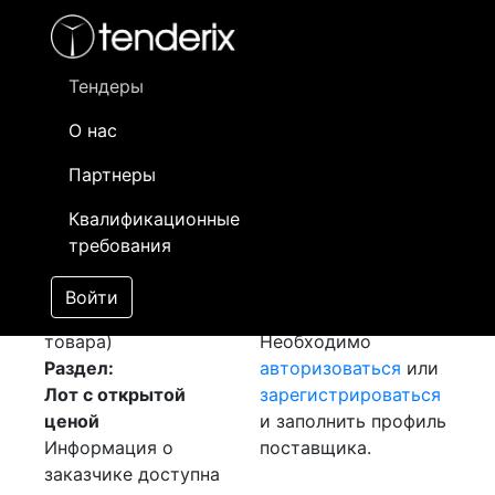
Фильтр
- активный лот
- Завершенный лот
- Закрытый
- сохраненный лот (не опубликован)
Тендеры
О нас
Номер лота
▲
▼
Заказчик
Д
Партнеры
Закупка: Принтер
Информация о
09
Квалификационные
RUNNER 2530i (А3
заказчике доступна
требования
формат)
[Завершен]
только
Лот №:
568
зарегистрированным
Войти
АУКЦИОН (покупка
поставщикам!
товара)
Необходимо
Раздел:
авторизоваться
или
Лот с открытой
зарегистрироваться
ценой
и заполнить профиль
Информация о
поставщика.
заказчике доступна