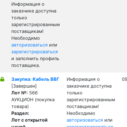
Информация о
заказчике доступна
только
зарегистрированным
поставщикам!
Необходимо
авторизоваться
или
зарегистрироваться
и заполнить профиль
поставщика.
Закупка: Кабель ВВГ
Информация о
09
[Завершен]
заказчике доступна
Лот №:
566
только
АУКЦИОН (покупка
зарегистрированным
товара)
поставщикам!
Раздел:
Необходимо
Лот с открытой
авторизоваться
или
ценой
зарегистрироваться