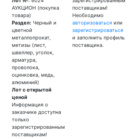
Лот №:
6024
зарегистрированным
АУКЦИОН (покупка
поставщикам!
товара)
Необходимо
Раздел:
Черный и
авторизоваться
или
цветной
зарегистрироваться
металлопрокат,
и заполнить профиль
метизы (лист,
поставщика.
швеллер, уголок,
арматура,
проволока,
оцинковка, медь,
алюминий)
Лот с открытой
ценой
Информация о
заказчике доступна
только
зарегистрированным
поставщикам!