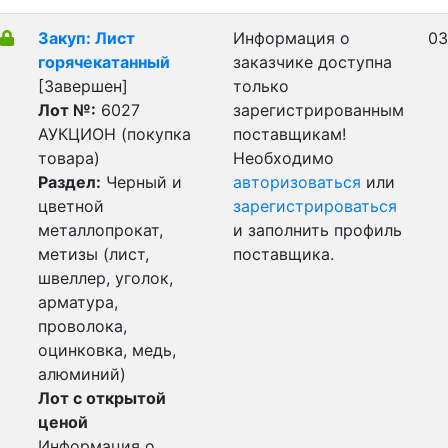
Закуп: Лист
Информация о
03
горячекатанный
заказчике доступна
[Завершен]
только
Лот №:
6027
зарегистрированным
АУКЦИОН (покупка
поставщикам!
товара)
Необходимо
Раздел:
Черный и
авторизоваться
или
цветной
зарегистрироваться
металлопрокат,
и заполнить профиль
метизы (лист,
поставщика.
швеллер, уголок,
арматура,
проволока,
оцинковка, медь,
алюминий)
Лот с открытой
ценой
Информация о