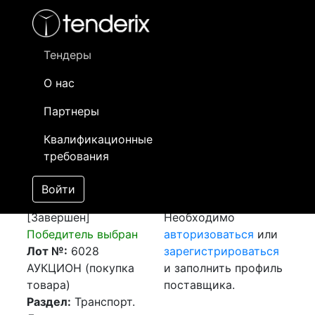
Фильтр
- активный лот
- Завершенный лот
- Закрытый
- сохраненный лот (не опубликован)
Тендеры
О нас
Номер лота
▲
▼
Заказчик
Да
Партнеры
Закупка: Ж/д.
Информация о
06
Квалификационные
перевозка ст.
заказчике доступна
требования
Туркестан (697800),
только
РК - ст. Кызылжар
зарегистрированным
Войти
(676700), РК
поставщикам!
[Завершен]
Необходимо
Победитель выбран
авторизоваться
или
Лот №:
6028
зарегистрироваться
АУКЦИОН (покупка
и заполнить профиль
товара)
поставщика.
Раздел:
Транспорт.