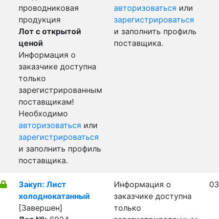
проводниковая
авторизоваться
или
продукция
зарегистрироваться
Лот с открытой
и заполнить профиль
ценой
поставщика.
Информация о
заказчике доступна
только
зарегистрированным
поставщикам!
Необходимо
авторизоваться
или
зарегистрироваться
и заполнить профиль
поставщика.
Закуп: Лист
Информация о
03
холоднокатанный
заказчике доступна
[Завершен]
только