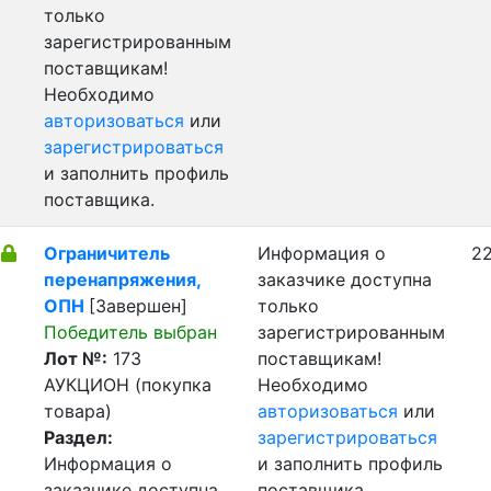
только
зарегистрированным
поставщикам!
Необходимо
авторизоваться
или
зарегистрироваться
и заполнить профиль
поставщика.
Ограничитель
Информация о
22
перенапряжения,
заказчике доступна
ОПН
[Завершен]
только
Победитель выбран
зарегистрированным
Лот №:
173
поставщикам!
АУКЦИОН (покупка
Необходимо
товара)
авторизоваться
или
Раздел:
зарегистрироваться
Информация о
и заполнить профиль
заказчике доступна
поставщика.