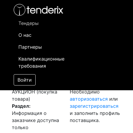
Фильтр
- активный лот
- Завершенный лот
- Закрытый
- сохраненный лот (не опубликован)
Тендеры
О нас
Номер лота
▲
▼
Заказчик
Д
Партнеры
Закупка Эмали
Информация о
24
Квалификационные
(ХВ-785 серая) и
заказчике доступна
требования
Лака (ХВ-784)
только
[Завершен]
зарегистрированным
Войти
Лот №:
175
поставщикам!
АУКЦИОН (покупка
Необходимо
товара)
авторизоваться
или
Раздел:
зарегистрироваться
Информация о
и заполнить профиль
заказчике доступна
поставщика.
только