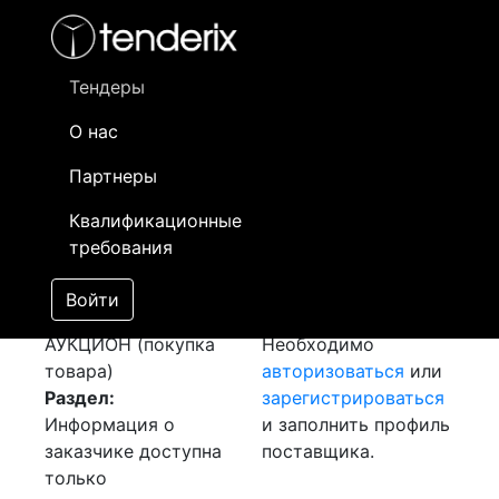
Фильтр
- активный лот
- Завершенный лот
- Закрытый
- сохраненный лот (не опубликован)
Тендеры
О нас
Номер лота
▲
▼
Заказчик
Д
Партнеры
Закупка
Информация о
03
Квалификационные
Трансформаторного
заказчике доступна
требования
Масло
[Завершен]
только
Победитель выбран
зарегистрированным
Войти
Лот №:
182
поставщикам!
АУКЦИОН (покупка
Необходимо
товара)
авторизоваться
или
Раздел:
зарегистрироваться
Информация о
и заполнить профиль
заказчике доступна
поставщика.
только