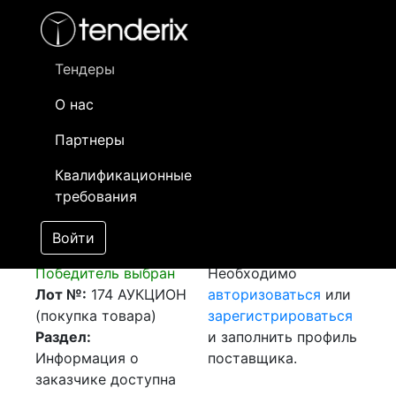
Фильтр
- активный лот
- Завершенный лот
- Закрытый
- сохраненный лот (не опубликован)
Тендеры
О нас
Номер лота
▲
▼
Заказчик
Д
Партнеры
Транспортировка
Информация о
22
Квалификационные
комплектующих (из
заказчике доступна
требования
г. Анкара, Турция -
только
до г. Уральск, РК )
зарегистрированным
Войти
[Завершен]
поставщикам!
Победитель выбран
Необходимо
Лот №:
174
АУКЦИОН
авторизоваться
или
(покупка товара)
зарегистрироваться
Раздел:
и заполнить профиль
Информация о
поставщика.
заказчике доступна