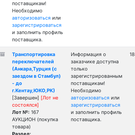
поставщикам!
Необходимо
авторизоваться
или
зарегистрироваться
и заполнить профиль
поставщика.
Транспортировка
Информация о
18
переключателей
заказчике доступна
(Анкара,Турция (с
только
заездом в Стамбул)
зарегистрированным
- до
поставщикам!
г.Кентау,ЮКО,РК)
Необходимо
[Завершен]
[Лот не
авторизоваться
или
состоялся]
зарегистрироваться
Лот №:
167
и заполнить профиль
АУКЦИОН (покупка
поставщика.
товара)
Раздел: