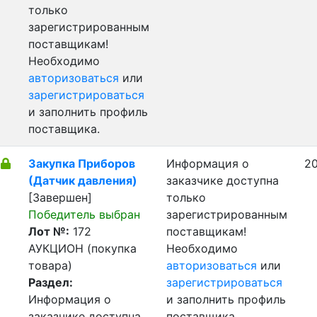
только
зарегистрированным
поставщикам!
Необходимо
авторизоваться
или
зарегистрироваться
и заполнить профиль
поставщика.
Закупка Приборов
Информация о
20
(Датчик давления)
заказчике доступна
[Завершен]
только
Победитель выбран
зарегистрированным
Лот №:
172
поставщикам!
АУКЦИОН (покупка
Необходимо
товара)
авторизоваться
или
Раздел:
зарегистрироваться
Информация о
и заполнить профиль
заказчике доступна
поставщика.