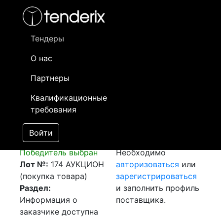
Фильтр
- активный лот
- Завершенный лот
- Закрытый
- сохраненный лот (не опубликован)
Тендеры
О нас
Номер лота
▲
▼
Заказчик
Д
Партнеры
Транспортировка
Информация о
22
Квалификационные
комплектующих (из
заказчике доступна
требования
г. Анкара, Турция -
только
до г. Уральск, РК )
зарегистрированным
Войти
[Завершен]
поставщикам!
Победитель выбран
Необходимо
Лот №:
174
АУКЦИОН
авторизоваться
или
(покупка товара)
зарегистрироваться
Раздел:
и заполнить профиль
Информация о
поставщика.
заказчике доступна