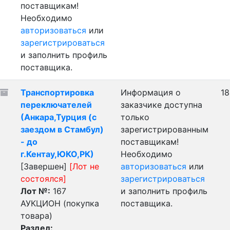
поставщикам!
Необходимо
авторизоваться
или
зарегистрироваться
и заполнить профиль
поставщика.
Транспортировка
Информация о
18
переключателей
заказчике доступна
(Анкара,Турция (с
только
заездом в Стамбул)
зарегистрированным
- до
поставщикам!
г.Кентау,ЮКО,РК)
Необходимо
[Завершен]
[Лот не
авторизоваться
или
состоялся]
зарегистрироваться
Лот №:
167
и заполнить профиль
АУКЦИОН (покупка
поставщика.
товара)
Раздел: