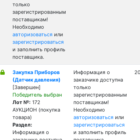
только
зарегистрированным
поставщикам!
Необходимо
авторизоваться
или
зарегистрироваться
и заполнить профиль
поставщика.
Закупка Приборов
Информация о
20
(Датчик давления)
заказчике доступна
[Завершен]
только
Победитель выбран
зарегистрированным
Лот №:
172
поставщикам!
АУКЦИОН (покупка
Необходимо
товара)
авторизоваться
или
Раздел:
зарегистрироваться
Информация о
и заполнить профиль
заказчике доступна
поставщика.