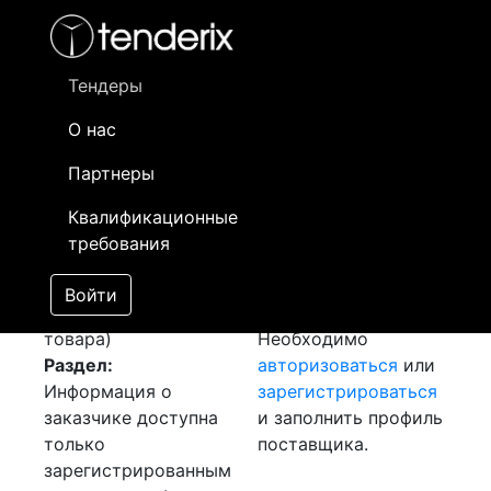
Фильтр
- активный лот
- Завершенный лот
- Закрытый
- сохраненный лот (не опубликован)
Тендеры
О нас
Номер лота
▲
▼
Заказчик
Д
Партнеры
Закупка Приборов
Информация о
17
Квалификационные
(Датчик давления)
заказчике доступна
требования
[Завершен]
только
Лот №:
166
зарегистрированным
Войти
АУКЦИОН (покупка
поставщикам!
товара)
Необходимо
Раздел:
авторизоваться
или
Информация о
зарегистрироваться
заказчике доступна
и заполнить профиль
только
поставщика.
зарегистрированным