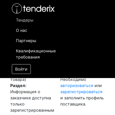
Фильтр
- активный лот
- Завершенный лот
- Закрытый
- сохраненный лот (не опубликован)
Тендеры
О нас
Номер лота
▲
▼
Заказчик
Д
Партнеры
Закупка Кабеля
Информация о
11
Квалификационные
(HELUKABEL)
заказчике доступна
требования
[Завершен]
только
Лот №:
139
зарегистрированным
Войти
АУКЦИОН (покупка
поставщикам!
товара)
Необходимо
Раздел:
авторизоваться
или
Информация о
зарегистрироваться
заказчике доступна
и заполнить профиль
только
поставщика.
зарегистрированным