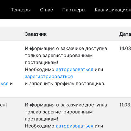
Тендеры
О нас
Партнеры
Квалификацион
 лот
- архивный лот
- сохраненный лот (не опуб
Заказчик
Дата
Информация о заказчике доступна
14.03
только зарегистрированным
поставщикам!
Необходимо
авторизоваться
или
зарегистрироваться
ться
и
и заполнить профиль поставщика.
ен]
Информация о заказчике доступна
11.03
только зарегистрированным
поставщикам!
Необходимо
авторизоваться
или