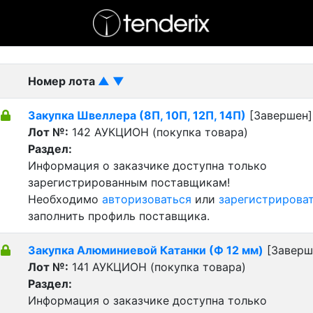
- активный лот
- Завершенный лот
- Закрытый
Номер лота
▲
▼
Закупка Швеллера (8П, 10П, 12П, 14П)
[Завершен]
Лот №:
142
АУКЦИОН (покупка товара)
Раздел:
Информация о заказчике доступна только
зарегистрированным поставщикам!
Необходимо
авторизоваться
или
зарегистрирова
заполнить профиль поставщика.
Закупка Алюминиевой Катанки (Ф 12 мм)
[Заверш
Лот №:
141
АУКЦИОН (покупка товара)
Раздел:
Информация о заказчике доступна только