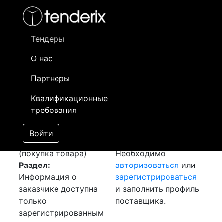
Фильтр
- активный лот
- Завершенный лот
- Закрытый
- сохраненный лот (не опубликован)
Тендеры
О нас
Номер лота
▲
▼
Заказчик
Да
Партнеры
Закупка
Информация о
03
Квалификационные
Трансформаторного
заказчике доступна
требования
Масло (ВГ, Т-1500,
только
ТРМ1)
[Завершен]
зарегистрированным
Войти
Лот №:
94
АУКЦИОН
поставщикам!
(покупка товара)
Необходимо
Раздел:
авторизоваться
или
Информация о
зарегистрироваться
заказчике доступна
и заполнить профиль
только
поставщика.
зарегистрированным