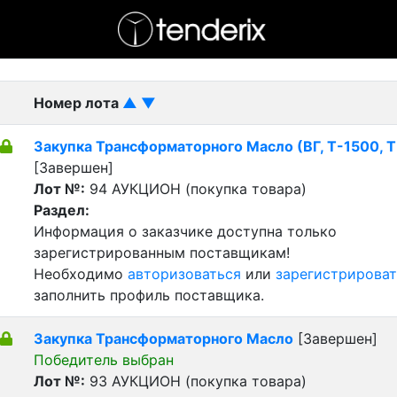
- активный лот
- Завершенный лот
- Закрытый
Номер лота
▲
▼
Закупка Трансформаторного Масло (ВГ, Т-1500, 
[Завершен]
Лот №:
94
АУКЦИОН (покупка товара)
Раздел:
Информация о заказчике доступна только
зарегистрированным поставщикам!
Необходимо
авторизоваться
или
зарегистрироват
заполнить профиль поставщика.
Закупка Трансформаторного Масло
[Завершен]
Победитель выбран
Лот №:
93
АУКЦИОН (покупка товара)