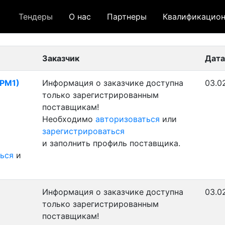
Тендеры
О нас
Партнеры
Квалификацион
 лот
- архивный лот
- сохраненный лот (не опуб
Заказчик
Дата
ТРМ1)
Информация о заказчике доступна
03.0
только зарегистрированным
поставщикам!
Необходимо
авторизоваться
или
зарегистрироваться
и заполнить профиль поставщика.
ься
и
Информация о заказчике доступна
03.0
только зарегистрированным
поставщикам!