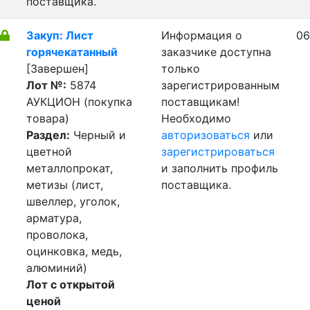
поставщика.
Закуп: Лист
Информация о
06
горячекатанный
заказчике доступна
[Завершен]
только
Лот №:
5874
зарегистрированным
АУКЦИОН (покупка
поставщикам!
товара)
Необходимо
Раздел:
Черный и
авторизоваться
или
цветной
зарегистрироваться
металлопрокат,
и заполнить профиль
метизы (лист,
поставщика.
швеллер, уголок,
арматура,
проволока,
оцинковка, медь,
алюминий)
Лот с открытой
ценой