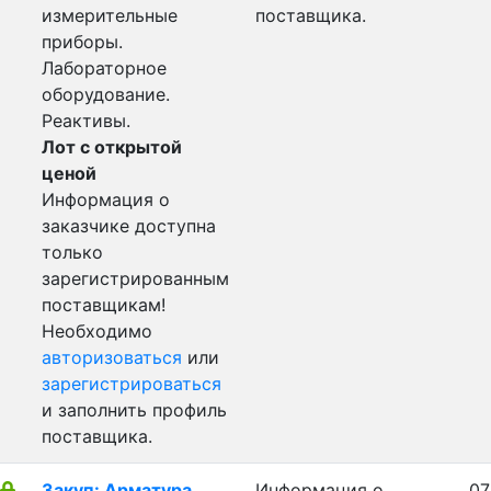
измерительные
поставщика.
приборы.
Лабораторное
оборудование.
Реактивы.
Лот с открытой
ценой
Информация о
заказчике доступна
только
зарегистрированным
поставщикам!
Необходимо
авторизоваться
или
зарегистрироваться
и заполнить профиль
поставщика.
Закуп: Арматура
Информация о
07