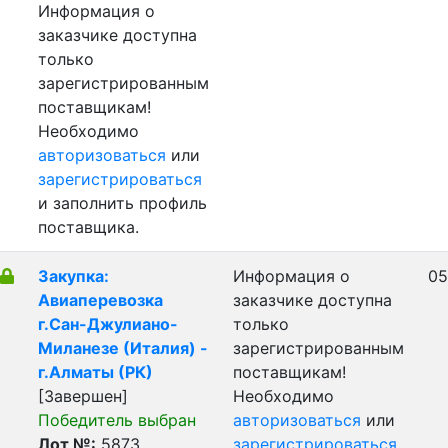
Информация о
заказчике доступна
только
зарегистрированным
поставщикам!
Необходимо
авторизоваться
или
зарегистрироваться
и заполнить профиль
поставщика.
Закупка:
Информация о
05
Авиаперевозка
заказчике доступна
г.Сан-Джулиано-
только
Миланезе (Италия) -
зарегистрированным
г.Алматы (РК)
поставщикам!
[Завершен]
Необходимо
Победитель выбран
авторизоваться
или
Лот №:
5873
зарегистрироваться