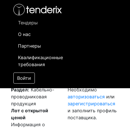
Фильтр
- активный лот
- Завершенный лот
- Закрытый
- сохраненный лот (не опубликован)
Тендеры
О нас
Номер лота
▲
▼
Заказчик
Да
Партнеры
Закуп: Провод МГ
Информация о
08
Квалификационные
[Завершен]
заказчике доступна
требования
Лот №:
5880
только
АУКЦИОН (покупка
зарегистрированным
Войти
товара)
поставщикам!
Раздел:
Кабельно-
Необходимо
проводниковая
авторизоваться
или
продукция
зарегистрироваться
Лот с открытой
и заполнить профиль
ценой
поставщика.
Информация о