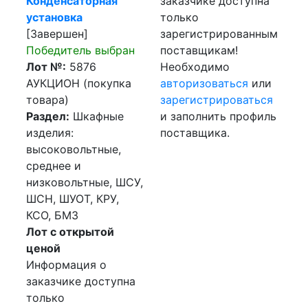
Конденсаторная
заказчике доступна
установка
только
[Завершен]
зарегистрированным
Победитель выбран
поставщикам!
Лот №:
5876
Необходимо
АУКЦИОН (покупка
авторизоваться
или
товара)
зарегистрироваться
Раздел:
Шкафные
и заполнить профиль
изделия:
поставщика.
высоковольтные,
среднее и
низковольтные, ШСУ,
ШСН, ШУОТ, КРУ,
КСО, БМЗ
Лот с открытой
ценой
Информация о
заказчике доступна
только