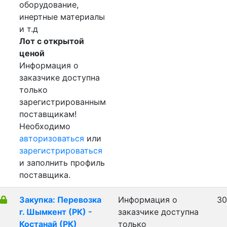
оборудование,
инертные материалы
и т.д
Лот с открытой
ценой
Информация о
заказчике доступна
только
зарегистрированным
поставщикам!
Необходимо
авторизоваться
или
зарегистрироваться
и заполнить профиль
поставщика.
Закупка: Перевозка
Информация о
30
г. Шымкент (РК) -
заказчике доступна
Костанай (РК)
только