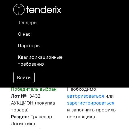
Фильтр
- активный лот
- Завершенный лот
- Закрытый
- сохраненный лот (не опубликован)
Тендеры
О нас
Номер лота
▲
▼
Заказчик
Да
Партнеры
Закупка: Перевозка
Информация о
31
Квалификационные
г.Йиндржихув-
заказчике доступна
требования
Градец (Чехия) -
только
г.Кентау (РК)
зарегистрированным
Войти
[Завершен]
поставщикам!
Победитель выбран
Необходимо
Лот №:
3432
авторизоваться
или
АУКЦИОН (покупка
зарегистрироваться
товара)
и заполнить профиль
Раздел:
Транспорт.
поставщика.
Логистика.