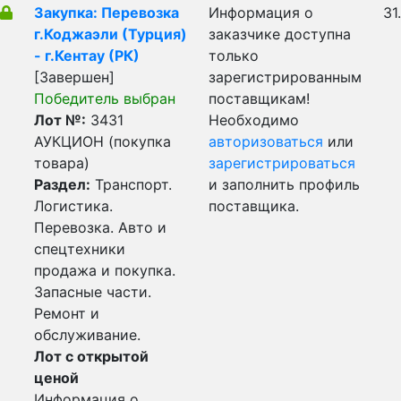
Закупка: Перевозка
Информация о
31
г.Коджаэли (Турция)
заказчике доступна
- г.Кентау (РК)
только
[Завершен]
зарегистрированным
Победитель выбран
поставщикам!
Лот №:
3431
Необходимо
АУКЦИОН (покупка
авторизоваться
или
товара)
зарегистрироваться
Раздел:
Транспорт.
и заполнить профиль
Логистика.
поставщика.
Перевозка. Авто и
спецтехники
продажа и покупка.
Запасные части.
Ремонт и
обслуживание.
Лот с открытой
ценой
Информация о