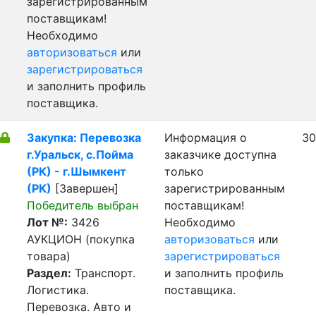
зарегистрированным
поставщикам!
Необходимо
авторизоваться
или
зарегистрироваться
и заполнить профиль
поставщика.
Закупка: Перевозка
Информация о
30
г.Уральск, с.Пойма
заказчике доступна
(РК) - г.Шымкент
только
(РК)
[Завершен]
зарегистрированным
Победитель выбран
поставщикам!
Лот №:
3426
Необходимо
АУКЦИОН (покупка
авторизоваться
или
товара)
зарегистрироваться
Раздел:
Транспорт.
и заполнить профиль
Логистика.
поставщика.
Перевозка. Авто и