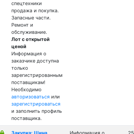
спецтехники
продажа и покупка.
Запасные части.
Ремонт и
обслуживание.
Лот с открытой
ценой
Информация о
заказчике доступна
только
зарегистрированным
поставщикам!
Необходимо
авторизоваться
или
зарегистрироваться
и заполнить профиль
поставщика.
Закупка: Шина
Информация о
25