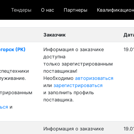
Тендеры
О нас
Партнеры
Квалификацион
 лот
- архивный лот
- сохраненный лот (не опуб
Заказчик
Дат
огорск (РК)
Информация о заказчике
19.0
доступна
только зарегистрированным
 спецтехники
поставщикам!
луживание.
Необходимо
авторизоваться
или
зарегистрироваться
стрированным
и заполнить профиль
поставщика.
ься
и
Информация о заказчике
19.0