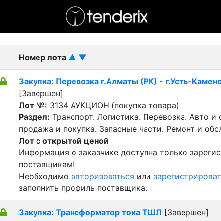
- активный лот
- Завершенный лот
- Закрытый
Номер лота
▲
▼
Закупка: Перевозка г.Алматы (РК) - г.Усть-Камен
[Завершен]
Лот №:
3134
АУКЦИОН (покупка товара)
Раздел:
Транспорт. Логистика. Перевозка. Авто и
продажа и покупка. Запасные части. Ремонт и обс
Лот с открытой ценой
Информация о заказчике доступна только зареги
поставщикам!
Необходимо
авторизоваться
или
зарегистрироват
заполнить профиль поставщика.
Закупка: Трансформатор тока ТШЛ
[Завершен]