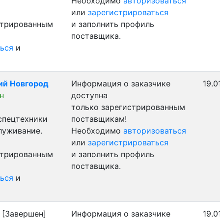
Необходимо
авторизоваться
или
зарегистрироваться
стрированным
и заполнить профиль
поставщика.
ься
и
кий Новгород
Информация о заказчике
19.0
н
доступна
только зарегистрированным
 спецтехники
поставщикам!
луживание.
Необходимо
авторизоваться
или
зарегистрироваться
стрированным
и заполнить профиль
поставщика.
ься
и
[Завершен]
Информация о заказчике
19.0