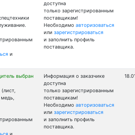
доступна
только зарегистрированным
 спецтехники
поставщикам!
луживание.
Необходимо
авторизоваться
или
зарегистрироваться
стрированным
и заполнить профиль
поставщика.
ься
и
итель выбран
Информация о заказчике
18.0
доступна
(лист,
только зарегистрированным
 медь,
поставщикам!
Необходимо
авторизоваться
или
зарегистрироваться
стрированным
и заполнить профиль
поставщика.
ься
и